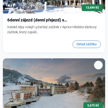
13,699 Kč
6denní zájezd (denní přejezd) s…
Italské Alpy volají! Lyžařský zážitek v Aprice Hledáte dárkový
zážitek, který zapálí…
Detail zážitku
5,675 Kč