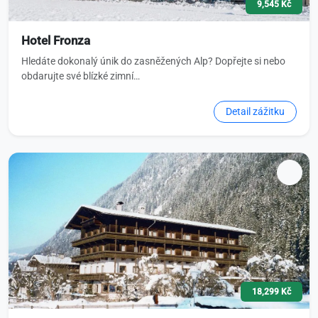
9,545 Kč
Hotel Fronza
Hledáte dokonalý únik do zasněžených Alp? Dopřejte si nebo
obdarujte své blízké zimní…
Detail zážitku
18,299 Kč