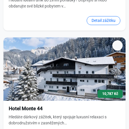
Hledáte ideální únik do zimní pohádky? Dopřejte si nebo
obdarujte své blízké pobytem v…
Detail zážitku
10,787 Kč
Hotel Monte 44
Hledáte dárkový zážitek, který spojuje luxusní relaxaci s
dobrodružstvím v zasněžených…