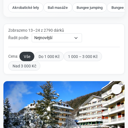
Akrobatické lety
Bali masáže
Bungee jumping
Bungee ju
Zobrazeno 13–24 z 2790 dárků
Řadit podle
Cena:
Vše
Do 1 000 Kč
1 000 – 3 000 Kč
Nad 3 000 Kč