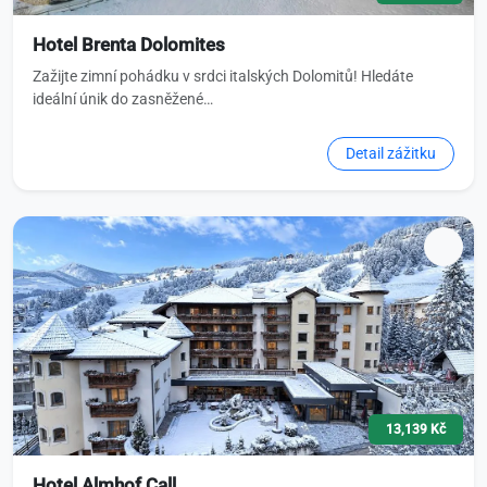
Hotel Brenta Dolomites
Zažijte zimní pohádku v srdci italských Dolomitů! Hledáte
ideální únik do zasněžené…
Detail zážitku
13,139 Kč
Hotel Almhof Call