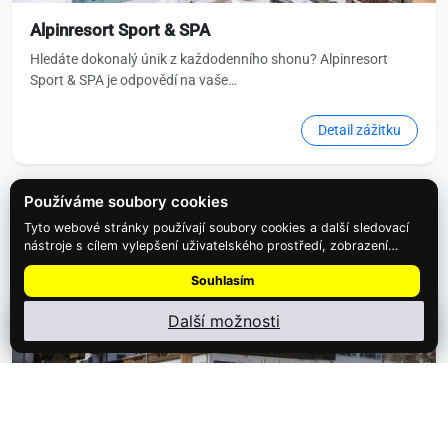
Alpinresort Sport & SPA
Hledáte dokonalý únik z každodenního shonu? Alpinresort
Sport & SPA je odpovědí na vaše…
Detail zážitku
Používáme soubory cookies
Tyto webové stránky používají soubory cookies a další sledovací
nástroje s cílem vylepšení uživatelského prostředí, zobrazení
přizpůsobeného obsahu a reklam, analýzy návštěvnosti webových
Souhlasím
stránek a zjištění zdroje návštěvnosti.
Další možnosti
Nainstalujte
Najdi Dárek
: menu ⋮ → Nainstalovat aplikaci
11,299 Kč
6denní zájezd (denní přejezd) s…