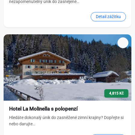
nezapomenutelný únik do zasnějené…
Detail zážitku
4,815 Kč
Hotel La Molinella s polopenzí
Hledáte dokonalý únik do zasněžené zimní krajiny? Dopřejte si
nebo darujte…