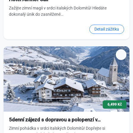
Zažijte zimní magii v srdci italských Dolomitů! Hledáte
dokonalý únik do zasněžené…
Detail zážitku
6,499 Kč
5denní zájezd s dopravou a polopenzí v…
Zimní pohádka v srdci italských Dolomitů! Dopřejte si