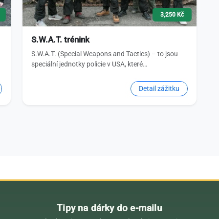
3,250 Kč
S.W.A.T. trénink
S.W.A.T. (Special Weapons and Tactics) – to jsou
speciální jednotky policie v USA, které…
Detail zážitku
Tipy na dárky do e-mailu