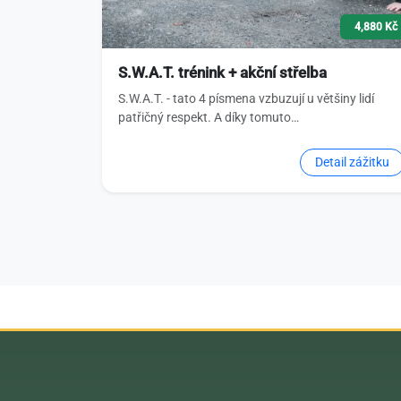
4,880 Kč
S.W.A.T. trénink + akční střelba
S.W.A.T. - tato 4 písmena vzbuzují u většiny lidí
patřičný respekt. A díky tomuto…
Detail zážitku