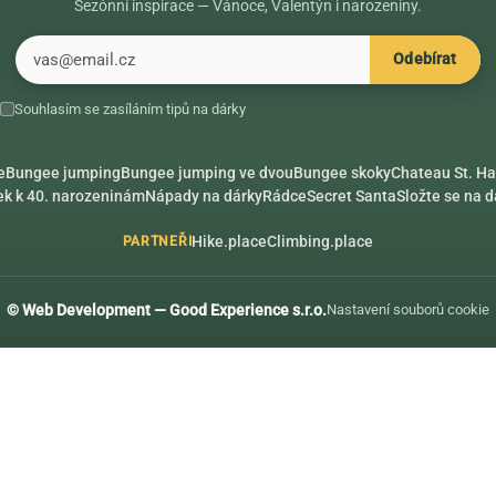
Sezónní inspirace — Vánoce, Valentýn i narozeniny.
E-mail
Odebírat
Souhlasím se zasíláním tipů na dárky
e
Bungee jumping
Bungee jumping ve dvou
Bungee skoky
Chateau St. Ha
ek k 40. narozeninám
Nápady na dárky
Rádce
Secret Santa
Složte se na 
Hike.place
Climbing.place
PARTNEŘI
© Web Development — Good Experience s.r.o.
Nastavení souborů cookie