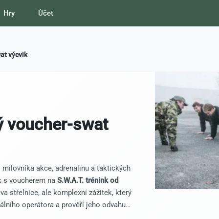
Hry
Účet
at výcvik
ý voucher-swat
 milovníka akce, adrenalinu a taktických
ek s voucherem na
S.W.A.T. trénink od
va střelnice, ale komplexní zážitek, který
lního operátora a prověří jeho odvahu i