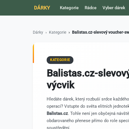
DÁRKY
Kategorie
Rádce
Vyber dárek
Dárky
Kategorie
Balistas.cz-slevový voucher-sw
KATEGORIE
Balistas.cz-slevov
výcvik
Hledáte dárek, který rozbuší srdce každého
operací? Vstupte do světa elitních jednot
Balistas.cz
. Tohle není jen obyčejná návště
obdarovaného přenese přímo do role speciá
soustředění.