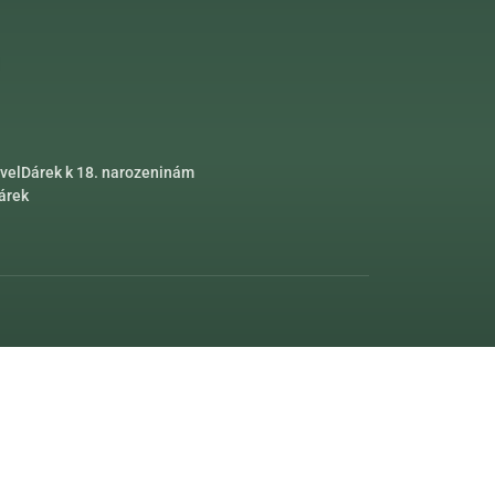
vel
Dárek k 18. narozeninám
dárek