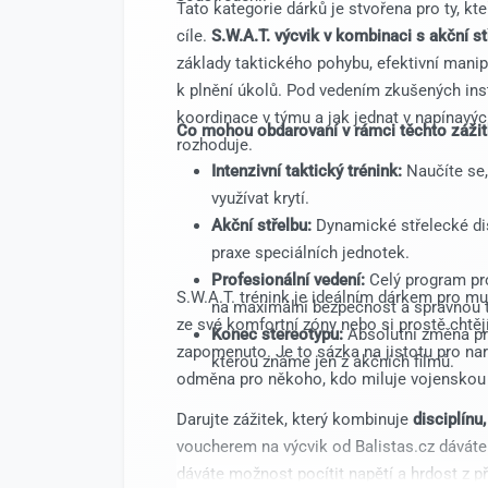
Tato kategorie dárků je stvořena pro ty, kteř
cíle.
S.W.A.T. výcvik v kombinaci s akční s
základy taktického pohybu, efektivní manip
k plnění úkolů. Pod vedením zkušených inst
koordinace v týmu a jak jednat v napínavý
Co mohou obdarovaní v rámci těchto zážit
rozhoduje.
Intenzivní taktický trénink:
Naučíte se,
využívat krytí.
Akční střelbu:
Dynamické střelecké disc
praxe speciálních jednotek.
Profesionální vedení:
Celý program pro
S.W.A.T. trénink je ideálním dárkem pro muže 
na maximální bezpečnost a správnou 
ze své komfortní zóny nebo si prostě chtěj
Konec stereotypu:
Absolutní změna pro
zapomenuto. Je to sázka na jistotu pro nar
kterou známe jen z akčních filmů.
odměna pro někoho, kdo miluje vojenskou 
Darujte zážitek, který kombinuje
disciplínu
voucherem na výcvik od Balistas.cz dáváte
dáváte možnost pocítit napětí a hrdost z př