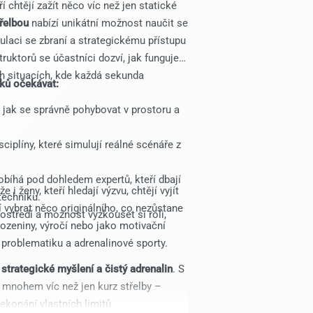
í chtějí zažít něco víc než jen statické
třelbou
nabízí unikátní možnost naučit se
ulaci se zbraní a strategickému přístupu
ruktorů se účastníci dozví, jak funguje
ch situacích, kde každá sekunda
ků očekávat:
 jak se správně pohybovat v prostoru a
iplíny, které simulují reálné scénáře z
bíhá pod dohledem expertů, kteří dbají
i ženy, kteří hledají výzvu, chtějí vyjít
techniku.
í vybrat něco originálního, co nezůstane
středí a možnost vyzkoušet si roli,
ozeniny, výročí nebo jako motivační
problematiku a adrenalinové sporty.
, strategické myšlení a čistý adrenalin
. S
 mnohem víc než jen kurz střelby –
ekonání vlastních limitů.