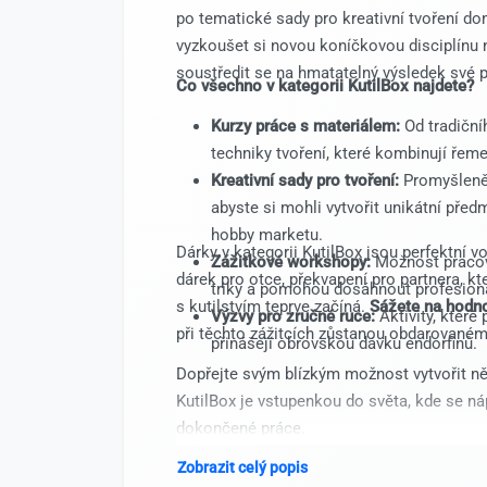
po tematické sady pro kreativní tvoření dom
vyzkoušet si novou koníčkovou disciplínu n
soustředit se na hmatatelný výsledek své p
Co všechno v kategorii KutilBox najdete?
Kurzy práce s materiálem:
Od tradiční
techniky tvoření, které kombinují řem
Kreativní sady pro tvoření:
Promyšleně 
abyste si mohli vytvořit unikátní pře
hobby marketu.
Dárky v kategorii KutilBox jsou perfektní v
Zážitkové workshopy:
Možnost pracova
dárek pro otce, překvapení pro partnera, k
triky a pomohou dosáhnout profesioná
s kutilstvím teprve začíná.
Sážete na hodno
Výzvy pro zručné ruce:
Aktivity, které 
při těchto zážitcích zůstanou obdarovanému
přinášejí obrovskou dávku endorfinů.
Dopřejte svým blízkým možnost vytvořit ně
KutilBox je vstupenkou do světa, kde se ná
dokončené práce.
Zobrazit celý popis