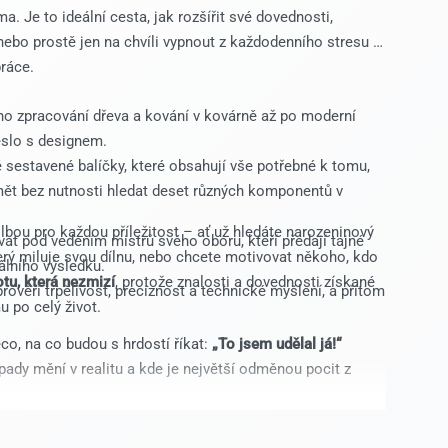
a. Je to ideální cesta, jak rozšířit své dovednosti,
ebo prostě jen na chvíli vypnout z každodenního stresu a
ráce.
ho zpracování dřeva a kování v kovárně až po moderní
eslo s designem.
sestavené balíčky, které obsahují vše potřebné k tomu,
dmět bez nutnosti hledat deset různých komponentů v
olbou pro každou příležitost – ať už hledáte narozeninový
t pod vedením mistrů svého oboru, kteří předají tajné
terý miluje svou dílnu, nebo chcete motivovat někoho, kdo
lního výsledku.
tu, která nezmizí
, protože znalosti a dovednosti získané
prověří trpělivost, preciznost a technické myšlení, a přitom
 po celý život.
co, na co budou s hrdostí říkat:
„To jsem udělal já!“
pady mění v realitu a kde je největší odměnou pocit z