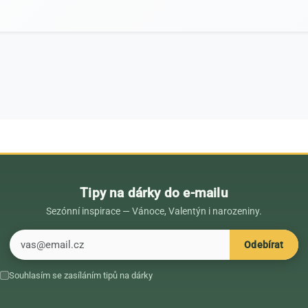
Tipy na dárky do e-mailu
Sezónní inspirace — Vánoce, Valentýn i narozeniny.
E-mail
Odebírat
Souhlasím se zasíláním tipů na dárky