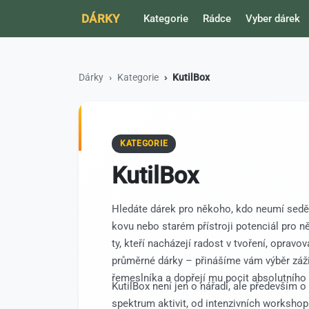
DÁRKY
Kategorie
Rádce
Vyber dárek
Dárky
Kategorie
KutilBox
KATEGORIE
KutilBox
Hledáte dárek pro někoho, kdo neumí sedě
kovu nebo starém přístroji potenciál pro 
ty, kteří nacházejí radost v tvoření, opra
průměrné dárky – přinášíme vám výběr záži
řemeslníka a dopřejí mu pocit absolutního 
KutilBox není jen o nářadí, ale především o
spektrum aktivit, od intenzivních workshop