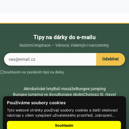
Tipy na dárky do e-mailu
Sezónní inspirace — Vánoce, Valentýn i narozeniny.
E-mail
Odebírat
Souhlasím se zasíláním tipů na dárky
Akrobatické lety
Bali masáže
Bungee jumping
Bungee jumping ve dvou
Bungee skoky
Chateau St. Havel
Dárek k 18. narozeninám
Dárek k 40. narozeninám
Nápady na dárky
Používáme soubory cookies
Rádce
Secret Santa
Složte se na dárek
Tyto webové stránky používají soubory cookies a další sledovací
nástroje s cílem vylepšení uživatelského prostředí, zobrazení
Hike.place
Climbing.place
PARTNEŘI
přizpůsobeného obsahu a reklam, analýzy návštěvnosti webových
Souhlasím
stránek a zjištění zdroje návštěvnosti.