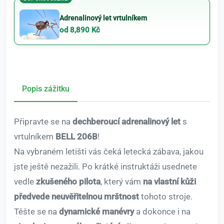
Adrenalinový let vrtulníkem
od 8,890 Kč
Popis zážitku
Připravte se na
dechberoucí adrenalinový let
s
vrtulníkem
BELL 206B
!
Na vybraném letišti vás čeká letecká zábava, jakou
jste ještě nezažili. Po krátké instruktáži usednete
vedle
zkušeného pilota
, který vám
na vlastní kůži
předvede neuvěřitelnou mrštnost
tohoto stroje.
Těšte se na
dynamické manévry
a dokonce i na