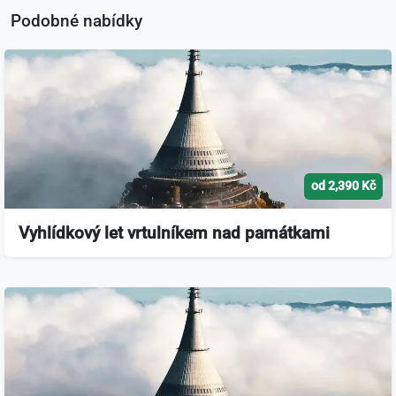
Podobné nabídky
od 2,390 Kč
Vyhlídkový let vrtulníkem nad památkami