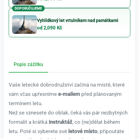
DOPORUČUJEME
Vyhlídkový let vrtulníkem nad památkami
od 2,090 Kč
Popis zážitku
Vaše letecké dobrodružství začíná na místě, které
vám včas upřesníme
e-mailem
před plánovaným
termínem letu.
Než se vznesete do oblak, čeká vás pár nezbytných
formalit a krátká
instruktáž
, co (ne)dělat během
letu. Poté si vyberete své
letové místo
, připoutáte