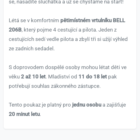
se, nasadíte sluchátka a už se chystáme na start!
Létá se v komfortním
pětimístném vrtulníku BELL
206B
, který pojme 4 cestující a pilota. Jeden z
cestujících sedí vedle pilota a zbylí tři si užijí výhled
ze zadních sedadel.
S doprovodem dospělé osoby mohou létat děti ve
věku
2 až 10 let
. Mladiství od
11 do 18 let
pak
potřebují souhlas zákonného zástupce.
Tento poukaz je platný pro
jednu osobu
a zajišťuje
20 minut letu
.