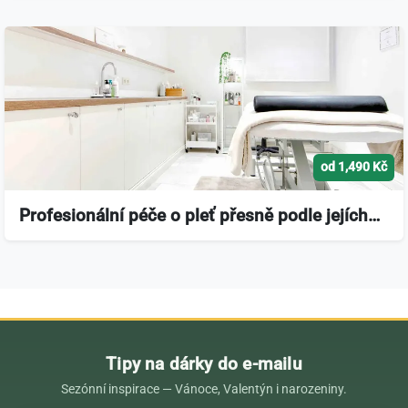
od 1,490 Kč
Profesionální péče o pleť přesně podle jejích…
Tipy na dárky do e-mailu
Sezónní inspirace — Vánoce, Valentýn i narozeniny.