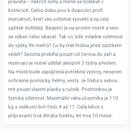
pravidla – nekrčit nohy a mírně se kolébat v
kotnících. Celou dobu jsou k dispozici profi
instruktoři, kteří vše ochotně vysvětlí a na celý
zážitek dohlížejí. Bezpečí je na prvním místě a není
se vůbec čeho obávat. Tak co, kdo zvládne vylétnout
do výšky 9ti metrů? Co by měl hrdina před zážitkem
vědět? Sezóna probíhá pouze od června do září a
rezervaci je nutné udělat alespoň 3 týdny předem.
Na místě bude zapůjčená potřebná výstroj, neopren,
ochranné pomůcky, helmy, vesty. Je třeba s sebou
mít pouze vlastní plavky a ručník. Podmínkou je
fyzická zdatnost. Maximální váha účastníka je 110
kg s velikostí bot číslo 4 až 11. Celá lekce s
přípravami trvá zhruba hodinu, let trvá 10 minut.