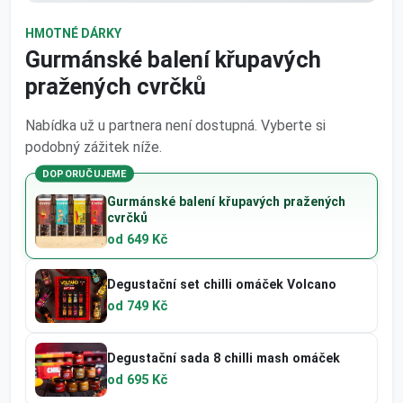
HMOTNÉ DÁRKY
Gurmánské balení křupavých
pražených cvrčků
Nabídka už u partnera není dostupná. Vyberte si
podobný zážitek níže.
DOPORUČUJEME
Gurmánské balení křupavých pražených
cvrčků
od 649 Kč
Degustační set chilli omáček Volcano
od 749 Kč
Degustační sada 8 chilli mash omáček
od 695 Kč