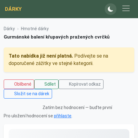
DÁRKY
Dárky
Hmotné dárky
Gurmánské balení křupavých pražených cvrčků
Tato nabídka již není platná.
Podívejte se na
doporučené zážitky ve stejné kategorii.
Oblíbené
Sdílet
Kopírovat odkaz
Složit se na dárek
Zatím bez hodnocení — buďte první
Pro uložení hodnocení se
přihlaste
.