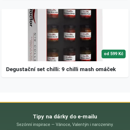
od 599 Kč
Degustační set chilli: 9 chilli mash omáček
Tipy na dárky do e-mailu
Sezónní inspirace — Vánoce, Valentýn i narozeniny.