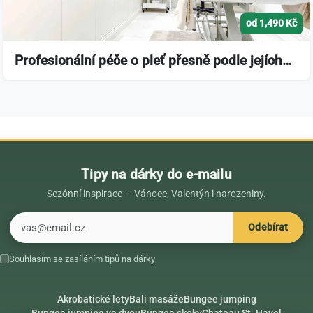
od 1,490 Kč
Profesionální péče o pleť přesně podle jejích…
Tipy na dárky do e-mailu
Sezónní inspirace — Vánoce, Valentýn i narozeniny.
E-mail
Odebírat
Souhlasím se zasíláním tipů na dárky
Akrobatické lety
Bali masáže
Bungee jumping
Bungee jumping ve dvou
Bungee skoky
Chateau St. Havel