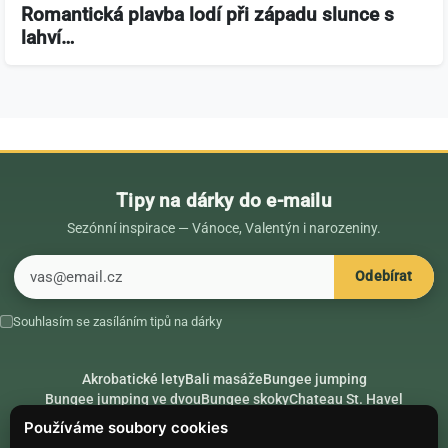
Romantická plavba lodí při západu slunce s
lahví…
Tipy na dárky do e-mailu
Sezónní inspirace — Vánoce, Valentýn i narozeniny.
E-mail
Odebírat
Souhlasím se zasíláním tipů na dárky
Akrobatické lety
Bali masáže
Bungee jumping
Bungee jumping ve dvou
Bungee skoky
Chateau St. Havel
Dárek k 18. narozeninám
Dárek k 40. narozeninám
Nápady na dárky
Používáme soubory cookies
Rádce
Secret Santa
Složte se na dárek