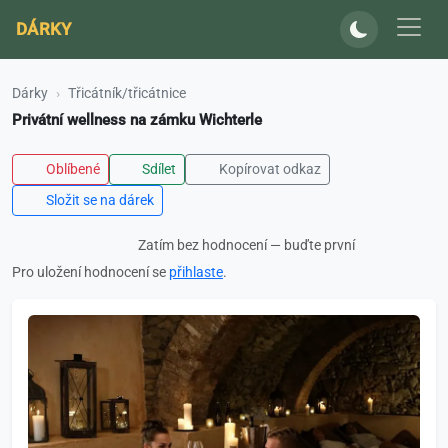
DÁRKY
Dárky
Třicátník/třicátnice
Privátní wellness na zámku Wichterle
Oblíbené
Sdílet
Kopírovat odkaz
Složit se na dárek
Zatím bez hodnocení — buďte první
Pro uložení hodnocení se
přihlaste
.