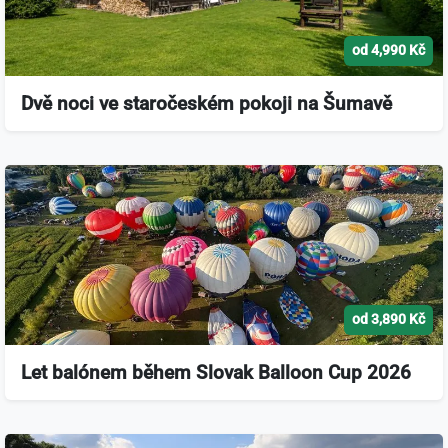
od 4,990 Kč
Dvě noci ve staročeském pokoji na Šumavě
od 3,890 Kč
Let balónem během Slovak Balloon Cup 2026