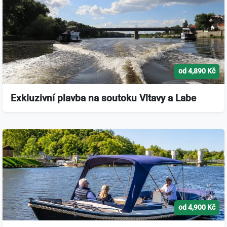
od 4,890 Kč
Exkluzivní plavba na soutoku Vltavy a Labe
od 4,900 Kč