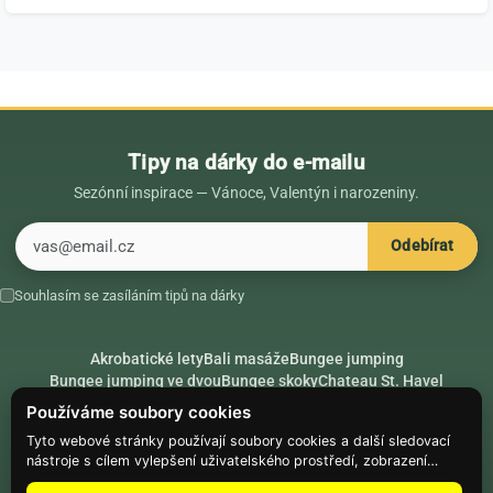
Tipy na dárky do e-mailu
Sezónní inspirace — Vánoce, Valentýn i narozeniny.
E-mail
Odebírat
Souhlasím se zasíláním tipů na dárky
Akrobatické lety
Bali masáže
Bungee jumping
Bungee jumping ve dvou
Bungee skoky
Chateau St. Havel
Dárek k 18. narozeninám
Dárek k 40. narozeninám
Nápady na dárky
Používáme soubory cookies
Rádce
Secret Santa
Složte se na dárek
Tyto webové stránky používají soubory cookies a další sledovací
nástroje s cílem vylepšení uživatelského prostředí, zobrazení
Hike.place
Climbing.place
PARTNEŘI
přizpůsobeného obsahu a reklam, analýzy návštěvnosti webových