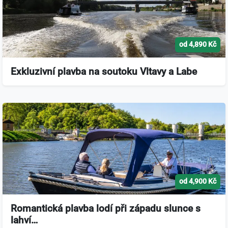
od 4,890 Kč
Exkluzivní plavba na soutoku Vltavy a Labe
od 4,900 Kč
Romantická plavba lodí při západu slunce s
lahví…