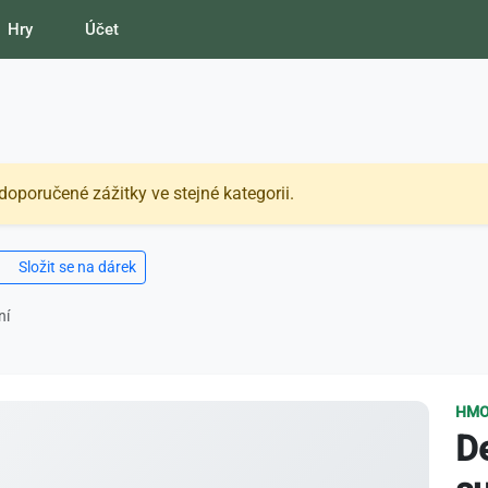
Hry
Účet
doporučené zážitky ve stejné kategorii.
Složit se na dárek
ní
HMO
D