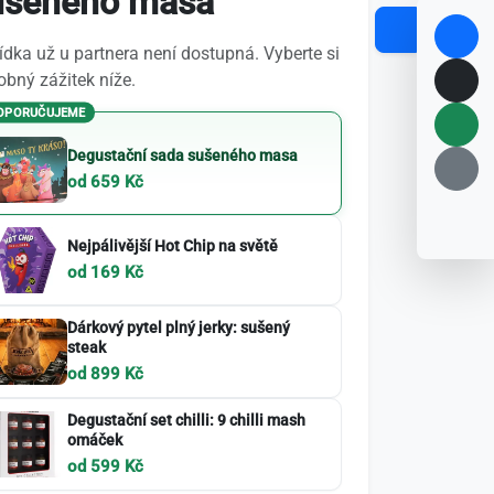
ušeného masa
dka už u partnera není dostupná. Vyberte si
bný zážitek níže.
OPORUČUJEME
Degustační sada sušeného masa
od 659 Kč
Nejpálivější Hot Chip na světě
od 169 Kč
Dárkový pytel plný jerky: sušený
steak
od 899 Kč
Degustační set chilli: 9 chilli mash
omáček
od 599 Kč