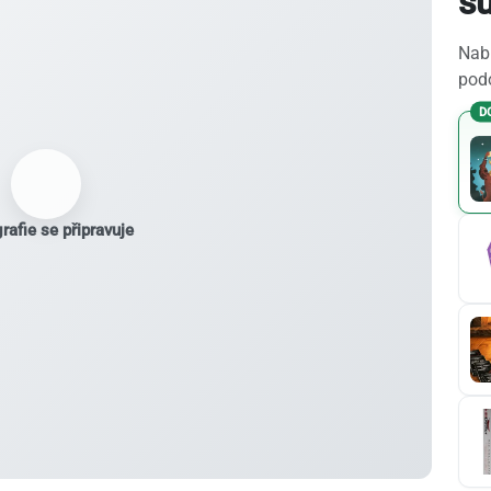
s
Nabí
podo
D
rafie se připravuje