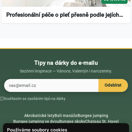
Profesionální péče o pleť přesně podle jejích…
Tipy na dárky do e-mailu
Sezónní inspirace — Vánoce, Valentýn i narozeniny.
E-mail
Odebírat
Souhlasím se zasíláním tipů na dárky
Akrobatické lety
Bali masáže
Bungee jumping
Bungee jumping ve dvou
Bungee skoky
Chateau St. Havel
Dárek k 18. narozeninám
Dárek k 40. narozeninám
Nápady na dárky
Používáme soubory cookies