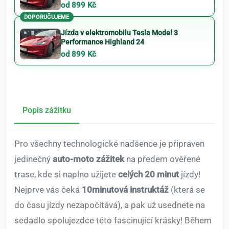
od 899 Kč
DOPORUČUJEME
Jízda v elektromobilu Tesla Model 3
Performance Highland 24
od 899 Kč
Popis zážitku
Pro všechny technologické nadšence je připraven
jedinečný
auto-moto zážitek
na předem ověřené
trase, kde si naplno užijete
celých 20 minut
jízdy!
Nejprve vás čeká
10minutová instruktáž
(která se
do času jízdy nezapočítává), a pak už usednete na
sedadlo spolujezdce této fascinující krásky! Během