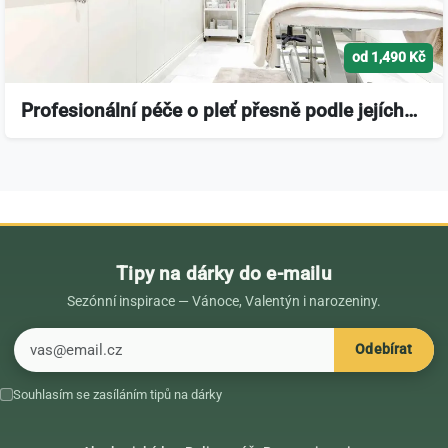
od 1,490 Kč
Profesionální péče o pleť přesně podle jejích…
Tipy na dárky do e-mailu
Sezónní inspirace — Vánoce, Valentýn i narozeniny.
E-mail
Odebírat
Souhlasím se zasíláním tipů na dárky