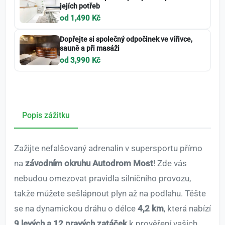
jejích potřeb
od 1,490 Kč
Dopřejte si společný odpočinek ve vířivce,
sauně a při masáži
od 3,990 Kč
Popis zážitku
Zažijte nefalšovaný adrenalin v supersportu přímo
na
závodním okruhu Autodrom Most
! Zde vás
nebudou omezovat pravidla silničního provozu,
takže můžete sešlápnout plyn až na podlahu. Těšte
se na dynamickou dráhu o délce
4,2 km
, která nabízí
9 levých a 12 pravých zatáček
k prověření vašich