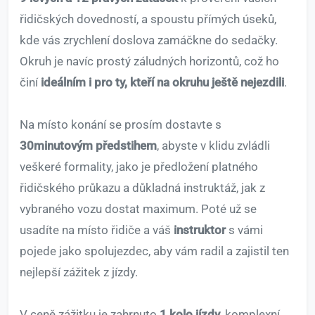
řidičských dovedností, a spoustu přímých úseků,
kde vás zrychlení doslova zamáčkne do sedačky.
Okruh je navíc prostý záludných horizontů, což ho
činí
ideálním i pro ty, kteří na okruhu ještě nejezdili
.
Na místo konání se prosím dostavte s
30minutovým předstihem
, abyste v klidu zvládli
veškeré formality, jako je předložení platného
řidičského průkazu a důkladná instruktáž, jak z
vybraného vozu dostat maximum. Poté už se
usadíte na místo řidiče a váš
instruktor
s vámi
pojede jako spolujezdec, aby vám radil a zajistil ten
nejlepší zážitek z jízdy.
V ceně zážitku je zahrnuto
1 kolo jízdy
, komplexní