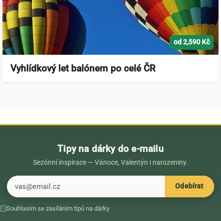
od 2,590 Kč
Vyhlídkový let balónem po celé ČR
Tipy na dárky do e-mailu
Sezónní inspirace — Vánoce, Valentýn i narozeniny.
E-mail
Odebírat
Souhlasím se zasíláním tipů na dárky