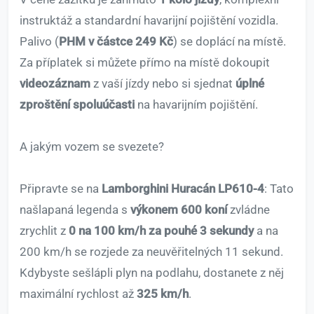
instruktáž a standardní havarijní pojištění vozidla.
Palivo (
PHM v částce 249 Kč
) se doplácí na místě.
Za příplatek si můžete přímo na místě dokoupit
videozáznam
z vaší jízdy nebo si sjednat
úplné
zproštění spoluúčasti
na havarijním pojištění.
A jakým vozem se svezete?
Připravte se na
Lamborghini Huracán LP610-4
: Tato
našlapaná legenda s
výkonem 600 koní
zvládne
zrychlit z
0 na 100 km/h za pouhé 3 sekundy
a na
200 km/h se rozjede za neuvěřitelných 11 sekund.
Kdybyste sešlápli plyn na podlahu, dostanete z něj
maximální rychlost až
325 km/h
.