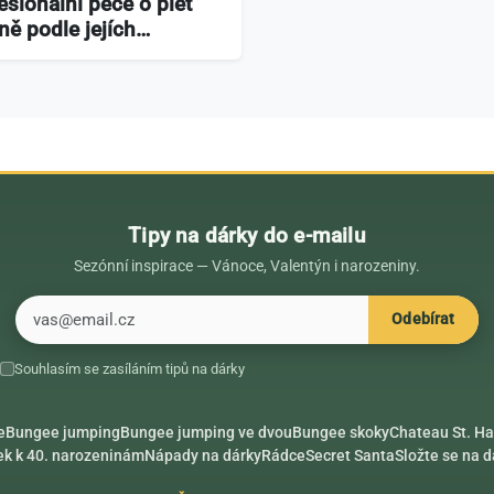
esionální péče o pleť
ně podle jejích…
Tipy na dárky do e-mailu
Sezónní inspirace — Vánoce, Valentýn i narozeniny.
E-mail
Odebírat
Souhlasím se zasíláním tipů na dárky
e
Bungee jumping
Bungee jumping ve dvou
Bungee skoky
Chateau St. Ha
ek k 40. narozeninám
Nápady na dárky
Rádce
Secret Santa
Složte se na 