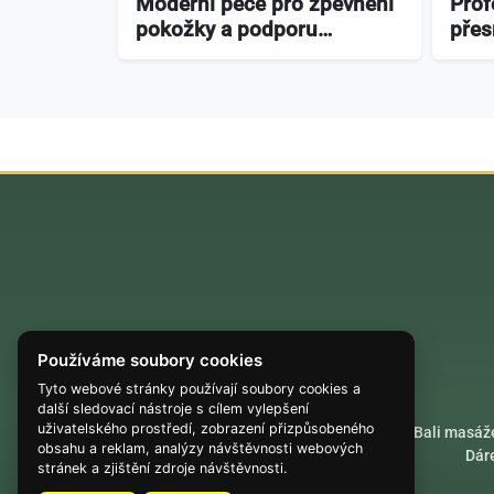
Moderní péče pro zpevnění
Prof
pokožky a podporu…
přes
Používáme soubory cookies
Tyto webové stránky používají soubory cookies a
další sledovací nástroje s cílem vylepšení
uživatelského prostředí, zobrazení přizpůsobeného
Akrobatické lety
Bali masáž
obsahu a reklam, analýzy návštěvnosti webových
Dár
stránek a zjištění zdroje návštěvnosti.