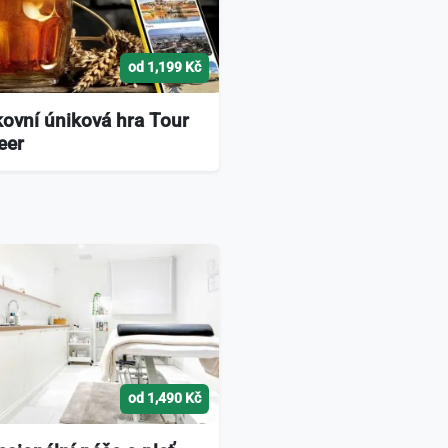
od 1,199 Kč
ovní úniková hra Tour
eer
od 1,490 Kč