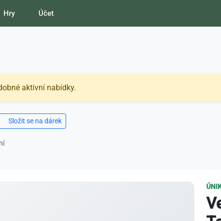
Hry
Účet
dobné aktivní nabídky.
Složit se na dárek
ní
ÚNI
V