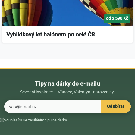
od 2,590 Kč
Vyhlídkový let balónem po celé ČR
Tipy na dárky do e-mailu
Sezónní inspirace — Vánoce, Valentýn i narozeniny.
E-mail
Odebírat
Souhlasím se zasíláním tipů na dárky