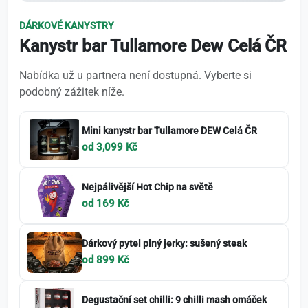
DÁRKOVÉ KANYSTRY
Kanystr bar Tullamore Dew Celá ČR
Nabídka už u partnera není dostupná. Vyberte si
podobný zážitek níže.
Mini kanystr bar Tullamore DEW Celá ČR
od 3,099 Kč
Nejpálivější Hot Chip na světě
od 169 Kč
Dárkový pytel plný jerky: sušený steak
od 899 Kč
Degustační set chilli: 9 chilli mash omáček