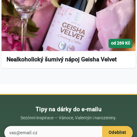
od 269 Kč
Nealkoholický šumivý nápoj Geisha Velvet
Tipy na dárky do e-mailu
Sezónní inspirace — Vánoce, Valentýn i narozeniny.
E-mail
Odebírat