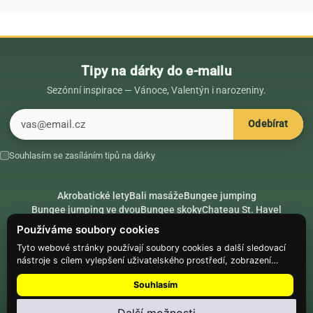
Tipy na dárky do e-mailu
Sezónní inspirace — Vánoce, Valentýn i narozeniny.
E-mail
Odebírat
Souhlasím se zasíláním tipů na dárky
Akrobatické lety
Bali masáže
Bungee jumping
Bungee jumping ve dvou
Bungee skoky
Chateau St. Havel
Dárek k 18. narozeninám
Dárek k 40. narozeninám
Nápady na dárky
Používáme soubory cookies
Rádce
Secret Santa
Složte se na dárek
Tyto webové stránky používají soubory cookies a další sledovací
nástroje s cílem vylepšení uživatelského prostředí, zobrazení
Hike.place
Climbing.place
PARTNEŘI
přizpůsobeného obsahu a reklam, analýzy návštěvnosti webových
Souhlasím
stránek a zjištění zdroje návštěvnosti.
© Web Development — Good Experience s.r.o.
Nainstalujte
Najdi Dárek
: menu ⋮ → Nainstalovat aplikaci