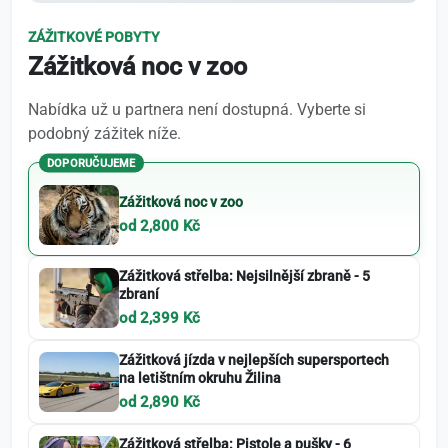
ZÁŽITKOVÉ POBYTY
Zážitková noc v zoo
Nabídka už u partnera není dostupná. Vyberte si
podobný zážitek níže.
DOPORUČUJEME
Zážitková noc v zoo
od 2,800 Kč
Zážitková střelba: Nejsilnější zbraně - 5
zbraní
od 2,399 Kč
Zážitková jízda v nejlepších supersportech
na letištním okruhu Žilina
od 2,890 Kč
Zážitková střelba: Pistole a pušky - 6