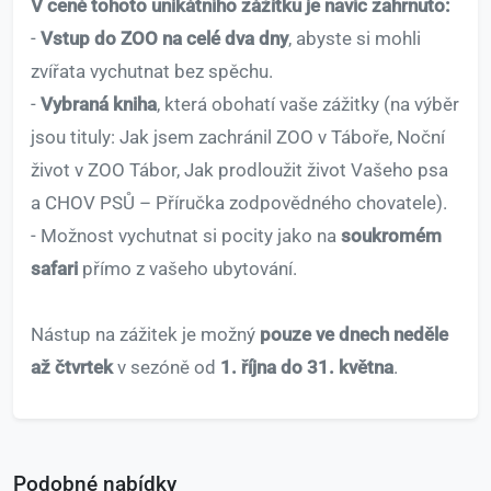
V ceně tohoto unikátního zážitku je navíc zahrnuto:
-
Vstup do ZOO na celé dva dny
, abyste si mohli
zvířata vychutnat bez spěchu.
-
Vybraná kniha
, která obohatí vaše zážitky (na výběr
jsou tituly: Jak jsem zachránil ZOO v Táboře, Noční
život v ZOO Tábor, Jak prodloužit život Vašeho psa
a CHOV PSŮ – Příručka zodpovědného chovatele).
- Možnost vychutnat si pocity jako na
soukromém
safari
přímo z vašeho ubytování.
Nástup na zážitek je možný
pouze ve dnech neděle
až čtvrtek
v sezóně od
1. října do 31. května
.
Podobné nabídky