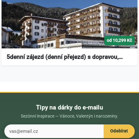
od 10,299 Kč
5denní zájezd (denní přejezd) s dopravou,…
Tipy na dárky do e-mailu
Sezónní inspirace — Vánoce, Valentýn i narozeniny.
E-mail
Odebírat