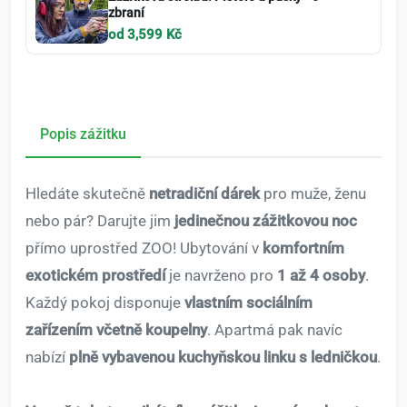
zbraní
od 3,599 Kč
Popis zážitku
Hledáte skutečně
netradiční dárek
pro muže, ženu
nebo pár? Darujte jim
jedinečnou zážitkovou noc
přímo uprostřed ZOO! Ubytování v
komfortním
exotickém prostředí
je navrženo pro
1 až 4 osoby
.
Každý pokoj disponuje
vlastním sociálním
zařízením včetně koupelny
. Apartmá pak navíc
nabízí
plně vybavenou kuchyňskou linku s ledničkou
.