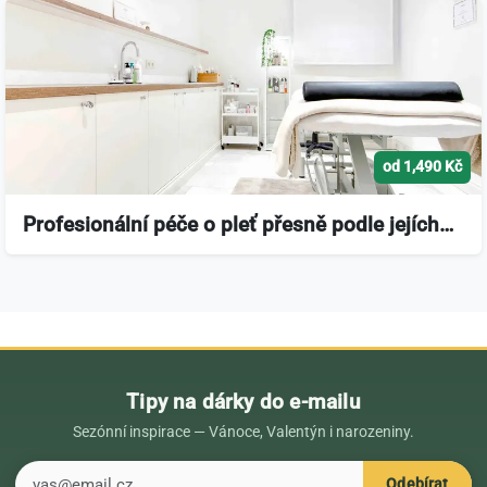
od 1,490 Kč
Profesionální péče o pleť přesně podle jejích…
Tipy na dárky do e-mailu
Sezónní inspirace — Vánoce, Valentýn i narozeniny.
E-mail
Odebírat