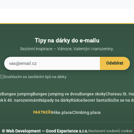
Tipy na dárky do e-mailu
Sezónní inspirace — Vánoce, Valentýn i narozeniny.
E-mail
Odebírat
Souhlasím se zasíláním tipů na dárky
e
Bungee jumping
Bungee jumping ve dvou
Bungee skoky
Chateau St. Ha
ek k 40. narozeninám
Nápady na dárky
Rádce
Secret Santa
Složte se na 
Hike.place
Climbing.place
PARTNEŘI
© Web Development — Good Experience s.r.o.
Nastavení souborů cookie