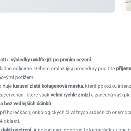
eti
a
výsledky uvidíte již po prvním sezení
.
ladně odlíčíme. Během omlazující procedury pocítíte
příjem
hovými potížemi.
plňuje
luxusní zlatá kolagenová maska
, která pokožku intenz
začervenání, které však
velmi rychle zmizí
a zanechá vaši ple
a bez vedlejších účinků
.
při horečkách, onkologických či vážných srdečních onemoc
 oblasti.
 další ošetření
. A pokud nám doporučíte kamarádku, i ona 