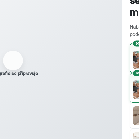
s
m
Nabí
podo
D
rafie se připravuje
D