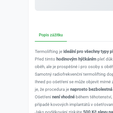
Popis zážitku
Termolifting je
ideální pro všechny typy pl
Před tímto
hodinovým hýčkáním
pleť důk
oběh, ale je prospěšné i pro osoby s obě
Samotný radiofrekvenční termolifting do
Ihned po ošetření se může objevit mírné 
je, že procedura je
naprosto bezbolestná 
Ošetření
není vhodné
během těhotenství, 
případě kovových implantátů v ošetřované
Jako poděkování získáte
500 Kč slevu na