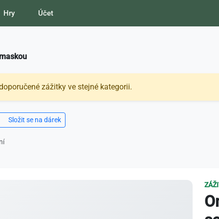
Hry
Účet
u maskou
doporučené zážitky ve stejné kategorii.
Složit se na dárek
ní
ZÁŽ
Om