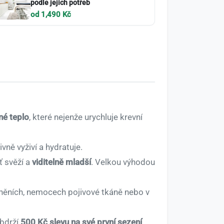
podle jejích potřeb
od 1,490 Kč
né teplo
, které nejenže urychluje krevní
ivně vyživí a hydratuje.
ť svěží a
viditelně mladší
. Velkou výhodou
něních, nemocech pojivové tkáně nebo v
obdrží
500 Kč slevu na své první sezení
.