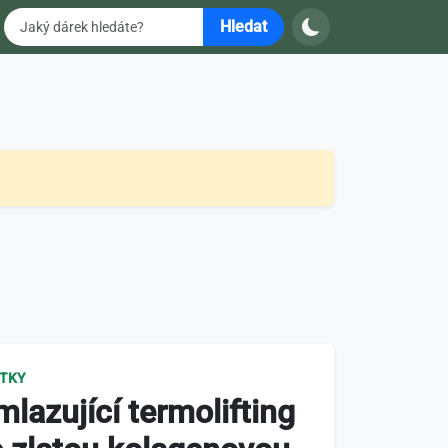
Hledat
ITKY
lazující termolifting