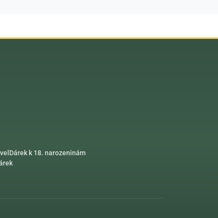
vel
Dárek k 18. narozeninám
dárek