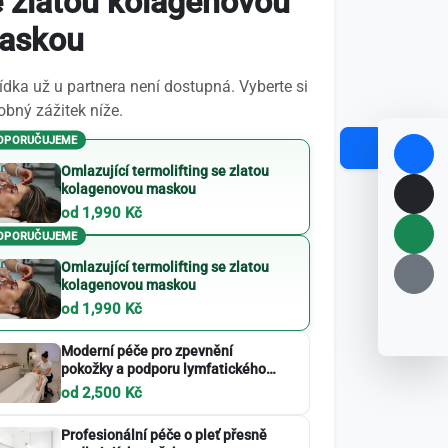
e zlatou kolagenovou
askou
dka už u partnera není dostupná. Vyberte si
bný zážitek níže.
OPORUČUJEME
Omlazující termolifting se zlatou
kolagenovou maskou
od 1,990 Kč
OPORUČUJEME
Omlazující termolifting se zlatou
kolagenovou maskou
od 1,990 Kč
Moderní péče pro zpevnění
pokožky a podporu lymfatického
systému
od 2,500 Kč
Profesionální péče o pleť přesně