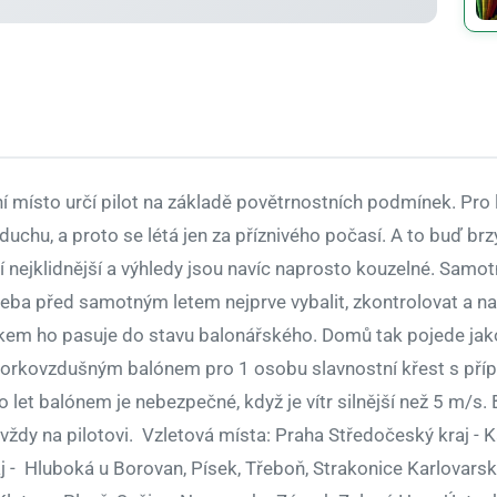
ní místo určí pilot na základě povětrnostních podmínek. Pro 
vzduchu, a proto se létá jen za příznivého počasí. A to buď b
nejklidnější a výhledy jsou navíc naprosto kouzelné. Samotný
třeba před samotným letem nejprve vybalit, zkontrolovat a na
ípitkem ho pasuje do stavu balonářského. Domů tak pojede ja
 horkovzdušným balónem pro 1 osobu slavnostní křest s přípi
 let balónem je nebezpečné, když je vítr silnější než 5 m/s.
vždy na pilotovi. Vzletová místa: Praha Středočeský kraj - K
j - Hluboká u Borovan, Písek, Třeboň, Strakonice Karlovarsk