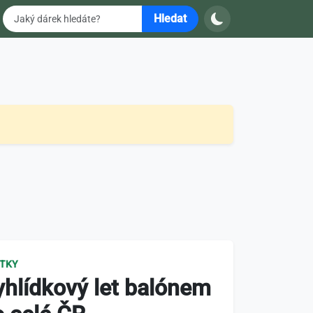
Hledat
ITKY
yhlídkový let balónem