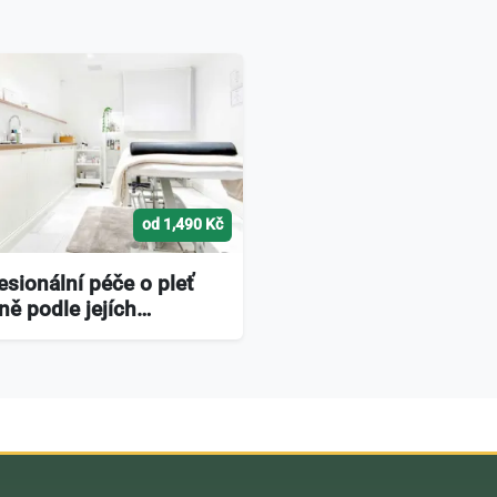
od 1,490 Kč
esionální péče o pleť
ně podle jejích…