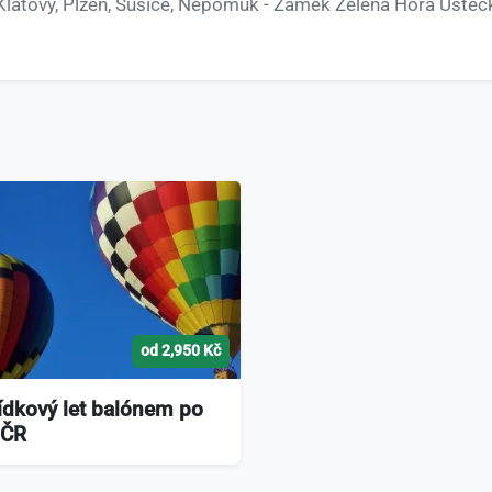
- Klatovy, Plzeň, Sušice, Nepomuk - Zámek Zelená Hora Ústec
od 2,950 Kč
ídkový let balónem po
 ČR