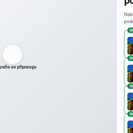
p
Nabí
podo
D
D
rafie se připravuje
D
D