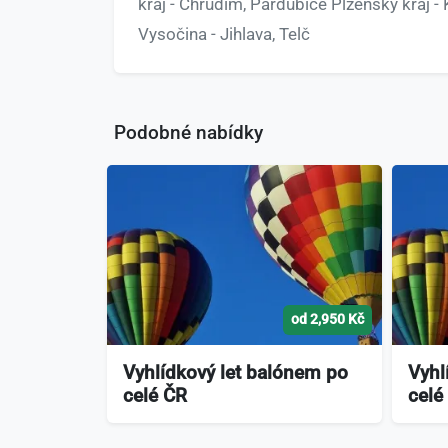
kraj - Chrudim, Pardubice Plzeňský kraj 
Vysočina - Jihlava, Telč
Podobné nabídky
od 2,950 Kč
Vyhlídkový let balónem po
Vyhl
celé ČR
celé