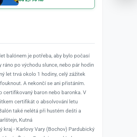
let balónem je potřeba, aby bylo počasí
rzy ráno po východu slunce, nebo pár hodin
 let trvá okolo 1 hodiny, celý zážitek
fouknout. A nekončí se ani přistáním.
ko certifikovaný baron nebo baronka. V
tkem certifikát o absolvování letu
 Balón také nelétá při hustém dešti a
arlštejn, Kutná
ý kraj - Karlovy Vary (Bochov) Pardubický