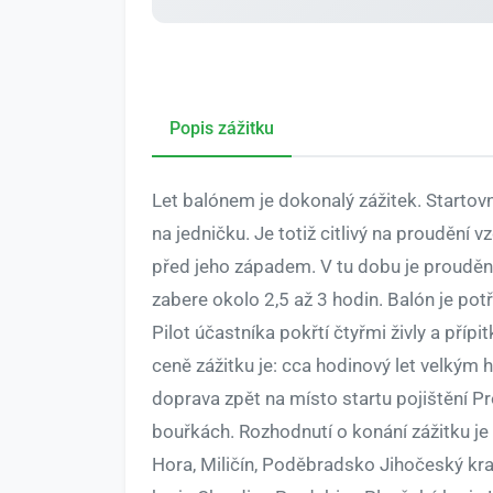
Popis zážitku
Let balónem je dokonalý zážitek. Startov
na jedničku. Je totiž citlivý na proudění 
před jeho západem. V tu dobu je proudění 
zabere okolo 2,5 až 3 hodin. Balón je po
Pilot účastníka pokřtí čtyřmi živly a př
ceně zážitku je: cca hodinový let velkým
doprava zpět na místo startu pojištění Pro
bouřkách. Rozhodnutí o konání zážitku je 
Hora, Miličín, Poděbradsko Jihočeský kra