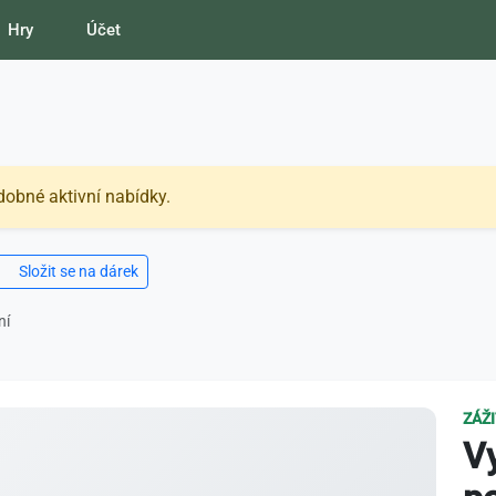
Hry
Účet
dobné aktivní nabídky.
Složit se na dárek
ní
ZÁŽ
V