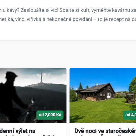
u kávy? Zasloužíte si víc! Sbalte si kufr, vyměňte kavárnu za
etika, víno, vířivka a nekonečné povídání – to je recept n
od 2,090 Kč
od 4,
denní výlet na
Dvě noci ve staročesk