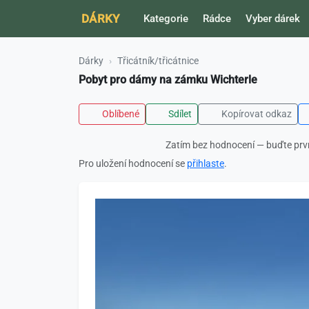
DÁRKY
Kategorie
Rádce
Vyber dárek
Dárky
Třicátník/třicátnice
Pobyt pro dámy na zámku Wichterle
Oblíbené
Sdílet
Kopírovat odkaz
Zatím bez hodnocení — buďte prv
Pro uložení hodnocení se
přihlaste
.