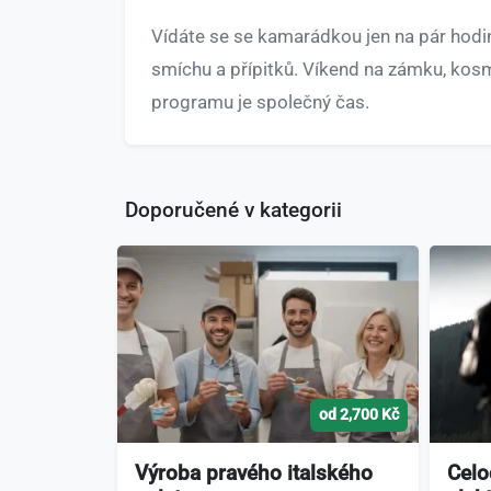
Vídáte se se kamarádkou jen na pár hodin 
smíchu a přípitků. Víkend na zámku, kosm
programu je společný čas.
Doporučené v kategorii
od 2,700 Kč
Výroba pravého italského
Celo