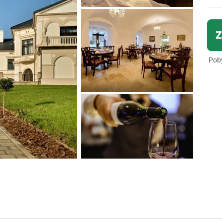
Z
Poby