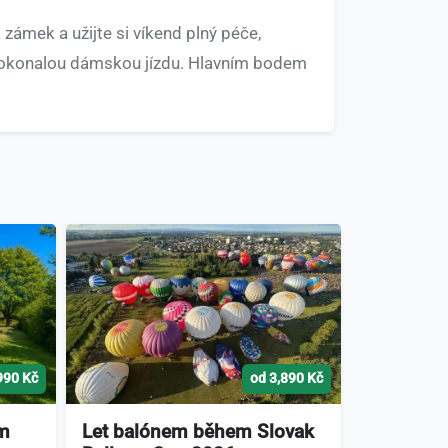
 zámek a užijte si víkend plný péče,
a dokonalou dámskou jízdu. Hlavním bodem
990 Kč
od 3,890 Kč
ém
Let balónem během Slovak