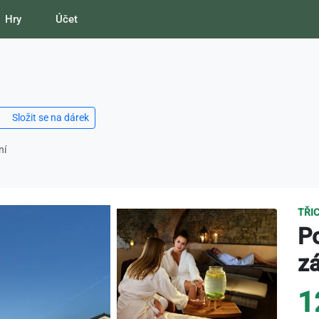
Hry
Účet
Složit se na dárek
ní
TŘI
P
z
1