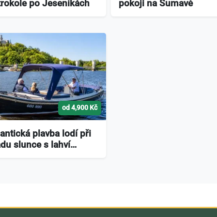
trokole po Jeseníkách
pokoji na Šumavě
od 4,900 Kč
ntická plavba lodí při
du slunce s lahví…