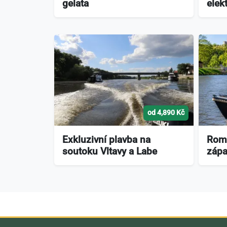
gelata
elek
od 4,890 Kč
Exkluzivní plavba na
Roma
soutoku Vltavy a Labe
zápa