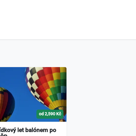
od 2,590 Kč
ídkový let balónem po