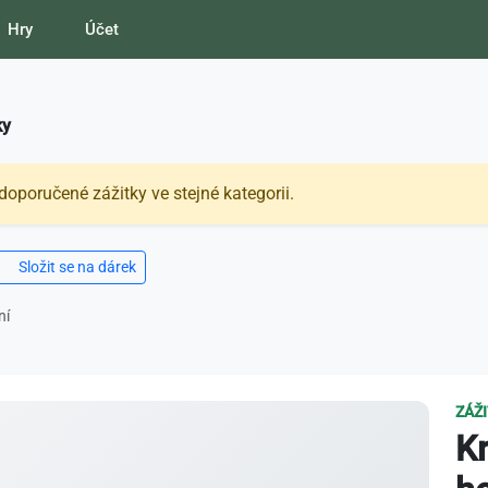
Hry
Účet
ky
doporučené zážitky ve stejné kategorii.
Složit se na dárek
ní
ZÁŽ
Kr