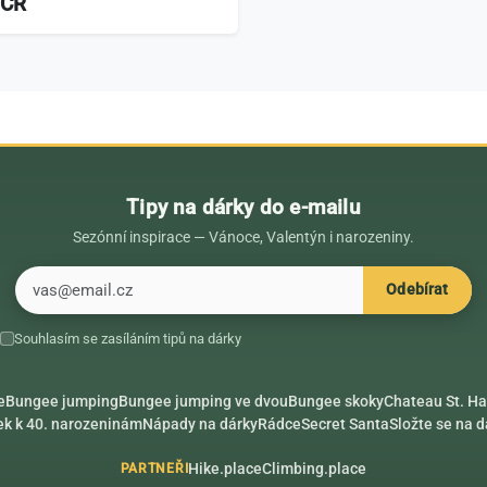
 ČR
Tipy na dárky do e-mailu
Sezónní inspirace — Vánoce, Valentýn i narozeniny.
E-mail
Odebírat
Souhlasím se zasíláním tipů na dárky
e
Bungee jumping
Bungee jumping ve dvou
Bungee skoky
Chateau St. Ha
ek k 40. narozeninám
Nápady na dárky
Rádce
Secret Santa
Složte se na 
Hike.place
Climbing.place
PARTNEŘI