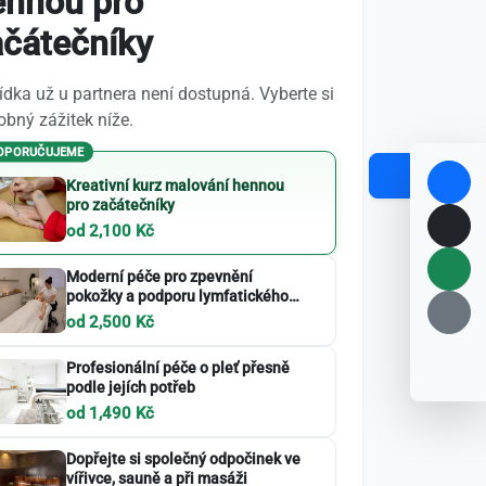
ennou pro
ačátečníky
dka už u partnera není dostupná. Vyberte si
bný zážitek níže.
OPORUČUJEME
Kreativní kurz malování hennou
pro začátečníky
od 2,100 Kč
Moderní péče pro zpevnění
pokožky a podporu lymfatického
systému
od 2,500 Kč
Profesionální péče o pleť přesně
podle jejích potřeb
od 1,490 Kč
Dopřejte si společný odpočinek ve
vířivce, sauně a při masáži