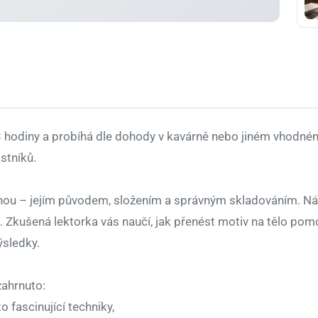
 3 hodiny a probíhá dle dohody v kavárně nebo jiném vhodn
stníků.
ou – jejím původem, složením a správným skladováním. Násl
ůži. Zkušená lektorka vás naučí, jak přenést motiv na tělo p
ýsledky.
zahrnuto:
o fascinující techniky,