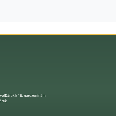
vel
Dárek k 18. narozeninám
dárek