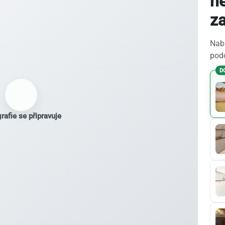
h
z
Nabí
podo
D
rafie se připravuje