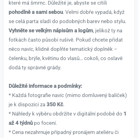
které má šmrnc. Důležité je, abyste se cítili
pohodlně a sami sebou
. Velmi dobře vypadá, když
se celá parta sladí do podobných barev nebo stylu.
Vyhněte se velkým nápisům a logům
, jelikož ty na
fotkách často působí rušivě. Pokud chcete přidat
něco navíc, klidně doplňte tematický doplněk –
čelenku, brýle, květinu do vlasů… cokoli, co oslavě
dodá ty správné grády.
Důležité informace a podmínky:
* Každá fotografie navíc (mimo domluvený balíček)
je k dispozici za
350 Kč
.
* Náhledy k výběru obdržíte v digitální podobě do
1
až 4 týdnů
po focení.
* Cena nezahrnuje případný pronájem ateliéru či