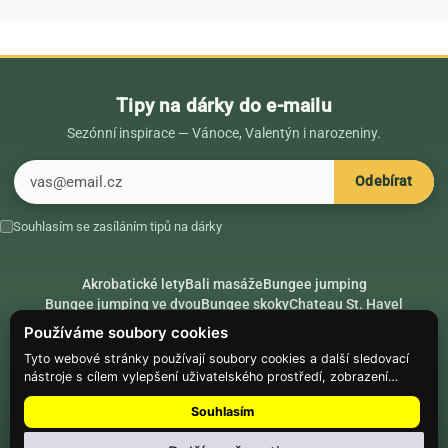
Tipy na dárky do e-mailu
Sezónní inspirace — Vánoce, Valentýn i narozeniny.
E-mail
Odebírat
Souhlasím se zasíláním tipů na dárky
Akrobatické lety
Bali masáže
Bungee jumping
Bungee jumping ve dvou
Bungee skoky
Chateau St. Havel
Dárek k 18. narozeninám
Dárek k 40. narozeninám
Nápady na dárky
Používáme soubory cookies
Rádce
Secret Santa
Složte se na dárek
Tyto webové stránky používají soubory cookies a další sledovací
nástroje s cílem vylepšení uživatelského prostředí, zobrazení
Hike.place
Climbing.place
PARTNEŘI
přizpůsobeného obsahu a reklam, analýzy návštěvnosti webových
Souhlasím
stránek a zjištění zdroje návštěvnosti.
© Web Development — Good Experience s.r.o.