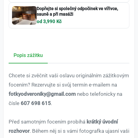
Dopřejte si společný odpočinek ve vířivce,
sauně a při masáži
od 3,990 Kč
Popis zážitku
Chcete si zvěčnit vaši oslavu originálním zážitkovým
focením? Rezervujte si svůj termín e-mailem na
fotkyodveroniky@gmail.com
nebo telefonicky na
čísle
607 698 615
.
Před samotným focením probíhá
krátký úvodní
rozhovor
. Během něj si s vámi fotografka ujasní vaši