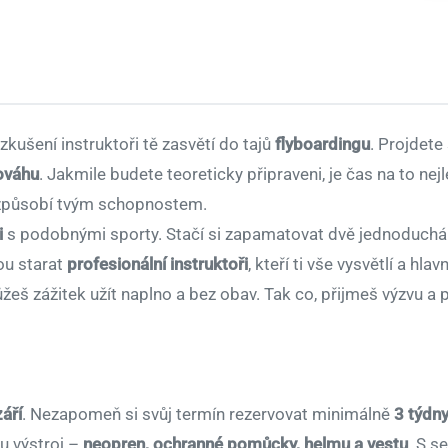
zkušení instruktoři tě zasvětí do tajů
flyboardingu
. Projdete
ováhu
. Jakmile budete teoreticky připraveni, je čas na to nej
řizpůsobí tvým schopnostem.
i
s podobnými sporty. Stačí si zapamatovat dvě jednoduchá 
ou starat
profesionální instruktoři
, kteří ti vše vysvětlí a hl
ůžeš zážitek užít naplno a bez obav. Tak co, přijmeš výzvu 
áří
. Nezapomeň si svůj termín rezervovat minimálně
3 týdn
u výstroj –
neopren, ochranné pomůcky, helmu a vestu
. S s