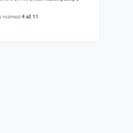
 v rozmezí
4 až 11
.