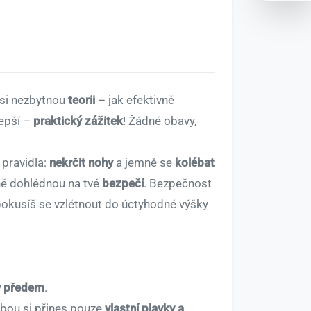
 si nezbytnou
teorii
– jak efektivně
lepší –
praktický zážitek
! Žádné obavy,
pravidla:
nekrčit nohy
a jemně se
kolébat
avně dohlédnou na tvé
bezpečí
. Bezpečnost
a pokusíš se vzlétnout do úctyhodné výšky
y předem
.
ebou si přines pouze
vlastní plavky a