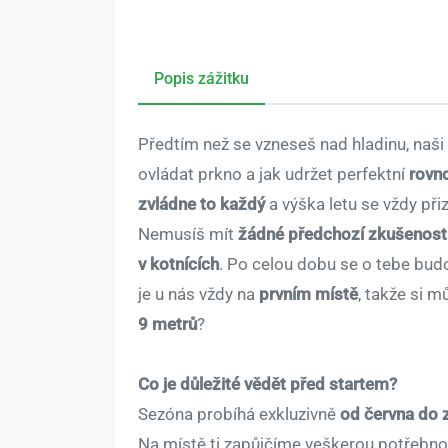
Popis zážitku
Předtím než se vzneseš nad hladinu, naši 
ovládat prkno a jak udržet perfektní
rovn
zvládne to každý
a výška letu se vždy p
Nemusíš mít
žádné předchozí zkušenost
v kotnících
. Po celou dobu se o tebe bud
je u nás vždy na
prvním místě
, takže si m
9 metrů
?
Co je důležité vědět před startem?
Sezóna probíhá exkluzivně
od června do z
Na místě ti zapůjčíme veškerou potřebno