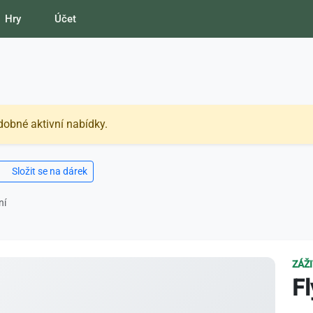
Hry
Účet
dobné aktivní nabídky.
Složit se na dárek
ní
ZÁŽ
F