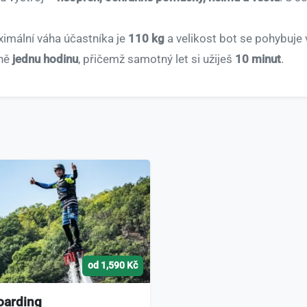
ximální váha účastníka je
110 kg
a velikost bot se pohybuje
žně
jednu hodinu
, přičemž samotný let si užiješ
10 minut
.
od 1,590 Kč
oarding