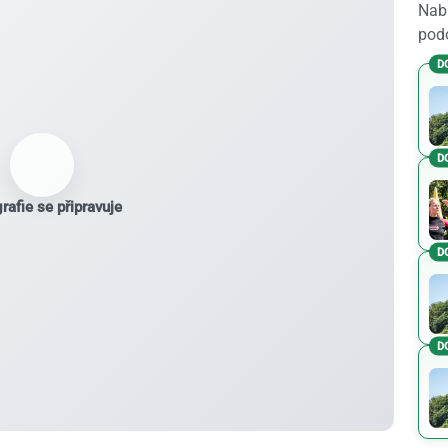
Nabí
podo
D
D
rafie se připravuje
D
D