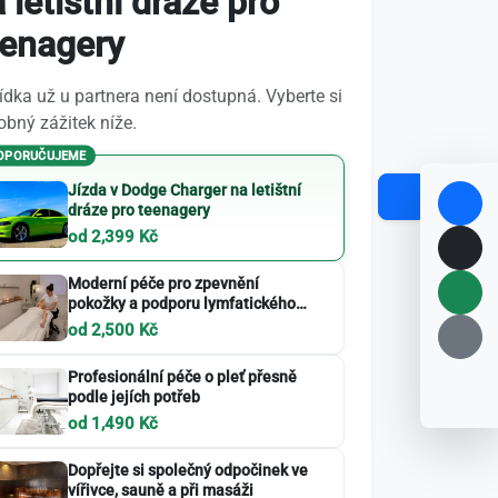
 letištní dráze pro
eenagery
dka už u partnera není dostupná. Vyberte si
bný zážitek níže.
OPORUČUJEME
Jízda v Dodge Charger na letištní
dráze pro teenagery
od 2,399 Kč
Moderní péče pro zpevnění
pokožky a podporu lymfatického
systému
od 2,500 Kč
Profesionální péče o pleť přesně
podle jejích potřeb
od 1,490 Kč
Dopřejte si společný odpočinek ve
vířivce, sauně a při masáži