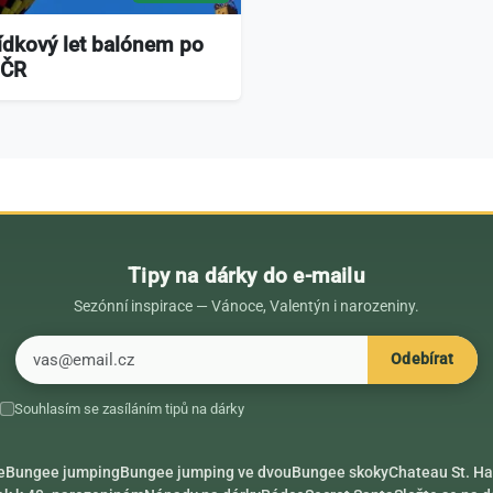
ídkový let balónem po
 ČR
Tipy na dárky do e-mailu
Sezónní inspirace — Vánoce, Valentýn i narozeniny.
E-mail
Odebírat
Souhlasím se zasíláním tipů na dárky
e
Bungee jumping
Bungee jumping ve dvou
Bungee skoky
Chateau St. Ha