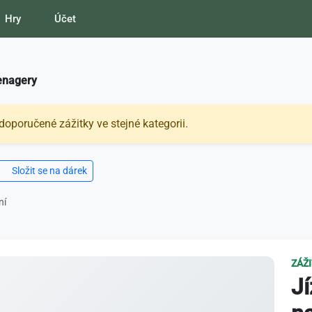
Hry
Účet
eenagery
doporučené zážitky ve stejné kategorii.
Složit se na dárek
ní
ZÁŽ
J