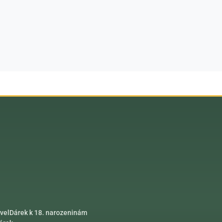
vel
Dárek k 18. narozeninám