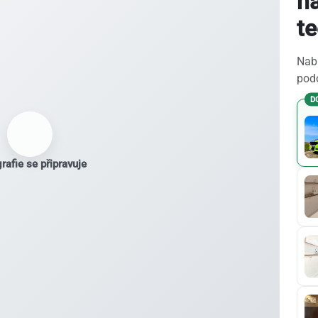
na
t
Nabí
podo
D
rafie se připravuje