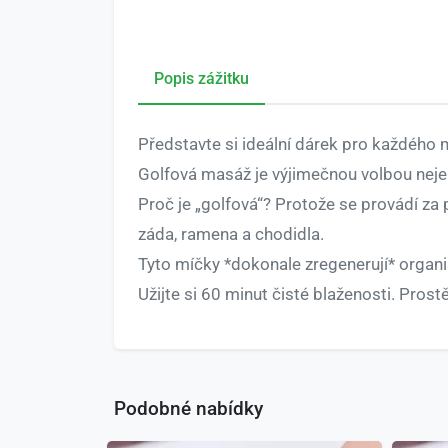
Popis zážitku
Představte si ideální dárek pro každého m
Golfová masáž je výjimečnou volbou nejen
Proč je „golfová“? Protože se provádí za
záda, ramena a chodidla.
Tyto míčky *dokonale zregenerují* organ
Užijte si 60 minut čisté blaženosti. Prost
Podobné nabídky