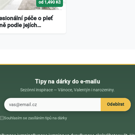
od 1,490 Kč
esionální péče o pleť
ně podle jejích…
Tipy na dárky do e-mailu
Sezónní inspirace — Vánoce, Valentýn i narozeniny.
E-mail
Odebírat
Souhlasím se zasíláním tipů na dárky