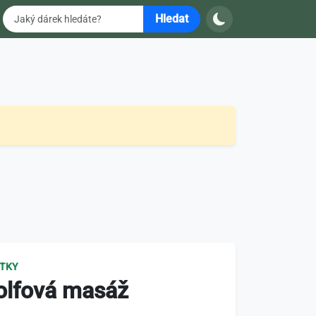
Hledat
ITKY
olfová masáž