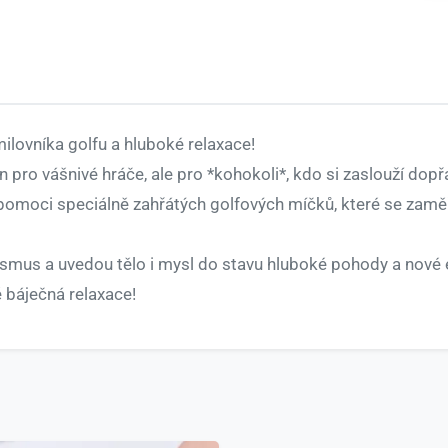
ilovníka golfu a hluboké relaxace!
 pro vášnivé hráče, ale pro *kohokoli*, kdo si zaslouží dopř
 pomoci speciálně zahřátých golfových míčků, které se zaměřu
ismus a uvedou tělo i mysl do stavu hluboké pohody a nové 
ě báječná relaxace!