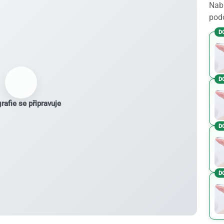
Nabí
podo
D
D
rafie se připravuje
D
D