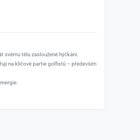
át svému tělu zasloužené hýčkání.
jí na klíčové partie golfistů – především
energie.