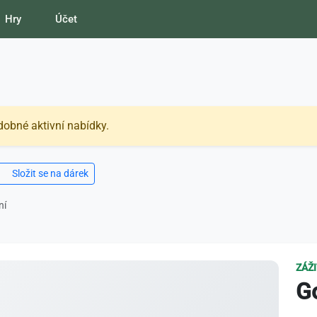
Hry
Účet
dobné aktivní nabídky.
Složit se na dárek
ní
ZÁŽ
G