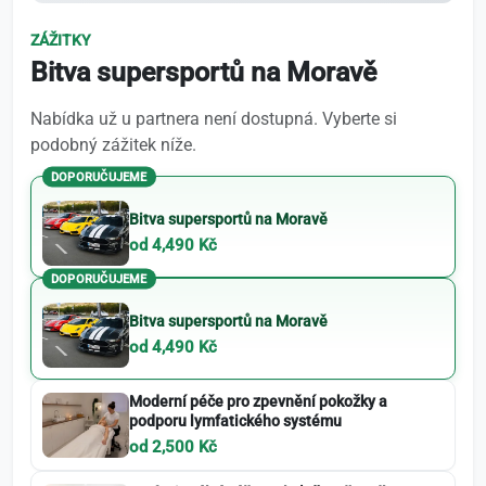
ZÁŽITKY
Bitva supersportů na Moravě
Nabídka už u partnera není dostupná. Vyberte si
podobný zážitek níže.
DOPORUČUJEME
Bitva supersportů na Moravě
od 4,490 Kč
DOPORUČUJEME
Bitva supersportů na Moravě
od 4,490 Kč
Moderní péče pro zpevnění pokožky a
podporu lymfatického systému
od 2,500 Kč