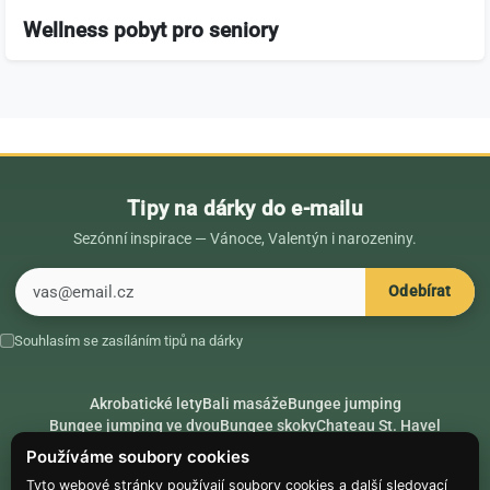
Wellness pobyt pro seniory
Tipy na dárky do e-mailu
Sezónní inspirace — Vánoce, Valentýn i narozeniny.
E-mail
Odebírat
Souhlasím se zasíláním tipů na dárky
Akrobatické lety
Bali masáže
Bungee jumping
Bungee jumping ve dvou
Bungee skoky
Chateau St. Havel
Dárek k 18. narozeninám
Dárek k 40. narozeninám
Nápady na dárky
Používáme soubory cookies
Rádce
Secret Santa
Složte se na dárek
Tyto webové stránky používají soubory cookies a další sledovací