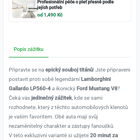
Profesionální péče o pleť přesně podle
jejích potřeb
od 1,490 Kč
Popis zážitku
Připravte se na
epický souboj titánů
! Jste připraveni
postavit proti sobě legendární
Lamborghini
Gallardo LP560-4
a ikonický
Ford Mustang V8
?
Čeká vás
jedinečný zážitek
, kde se sami
rozhodnete, který z těchto automobilových klenotů
je vaším favoritem. Obě auta mají svůj
nezaměnitelný charakter a zástupy fanoušků.
V této exkluzivní variantě si užijete
20 minut za