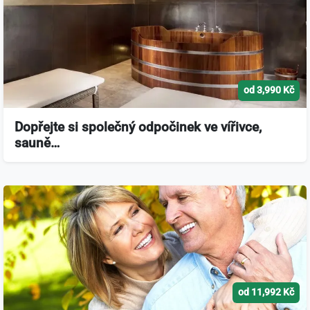
od 3,990 Kč
Dopřejte si společný odpočinek ve vířivce,
sauně…
od 11,992 Kč