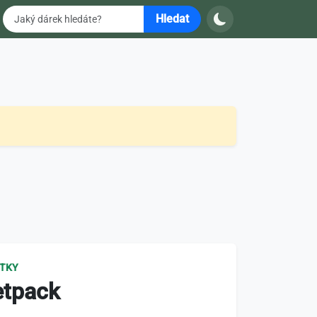
Hledat
ITKY
etpack