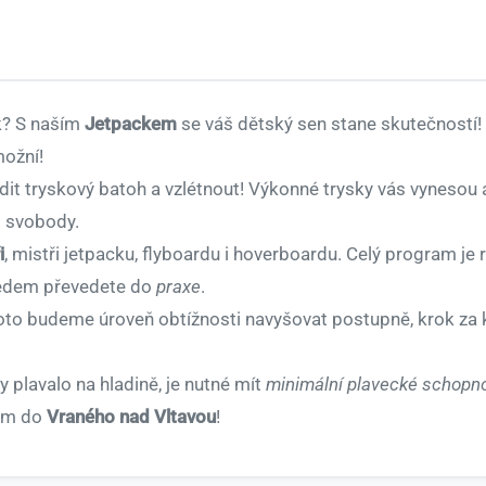
ák? S naším
Jetpackem
se váš dětský sen stane skutečností!
možní!
dit tryskový batoh a vzlétnout! Výkonné trysky vás vynesou 
t svobody.
i
, mistři jetpacku, flyboardu i hoverboardu. Celý program je 
ledem převedete do
praxe
.
to budeme úroveň obtížnosti navyšovat postupně, krok za
y plavalo na hladině, je nutné mít
minimální plavecké schopno
nám do
Vraného nad Vltavou
!