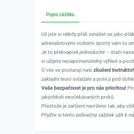
Popis zážitku
Už jste si někdy přáli vznášet se jako pt
adrenalinovými vodními sporty vám to u
Je to překvapivě
jednoduché
– stačí nasa
si užijete nezapomenutelný výhled a poci
O vše se postarají naši
zkušení instruktoř
základní teorii
ovládání a poté ji pod doh
Vaše bezpečnost je pro nás prioritou!
Pro
jakýchkoli neočekávaných prvků.
Přestože je zařízení navrženo tak, aby vžd
Přijďte si tento jedinečný zážitek užít k 