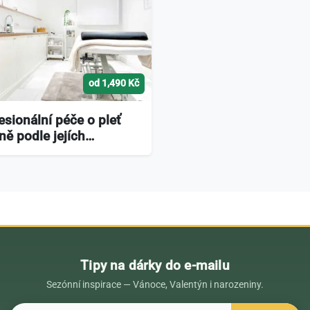
od 1,490 Kč
esionální péče o pleť
ně podle jejích…
Tipy na dárky do e-mailu
Sezónní inspirace — Vánoce, Valentýn i narozeniny.