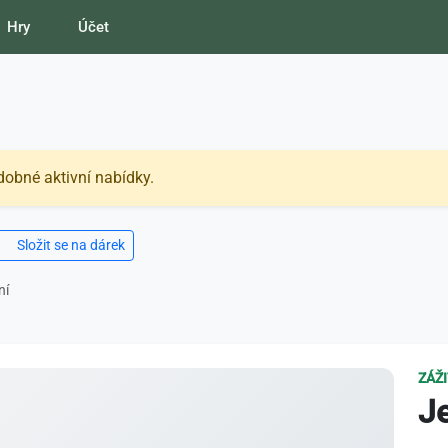
Hry
Účet
dobné aktivní nabídky.
Složit se na dárek
ní
ZÁŽ
J