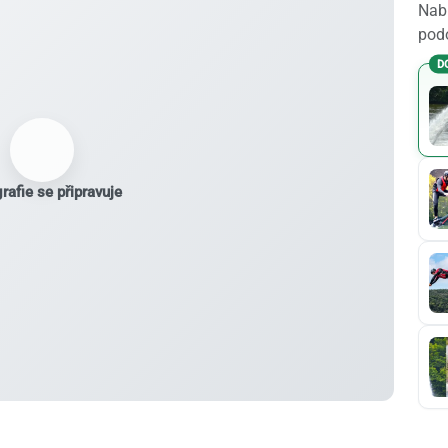
Nabí
podo
D
rafie se připravuje