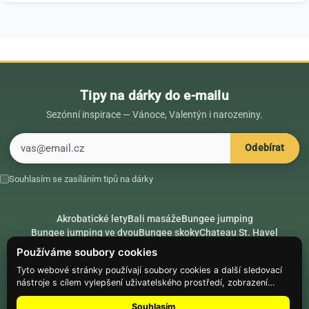
Tipy na dárky do e-mailu
Sezónní inspirace — Vánoce, Valentýn i narozeniny.
E-mail
Odebírat
Souhlasím se zasíláním tipů na dárky
Akrobatické lety
Bali masáže
Bungee jumping
Bungee jumping ve dvou
Bungee skoky
Chateau St. Havel
Dárek k 18. narozeninám
Dárek k 40. narozeninám
Nápady na dárky
Používáme soubory cookies
Rádce
Secret Santa
Složte se na dárek
Tyto webové stránky používají soubory cookies a další sledovací
nástroje s cílem vylepšení uživatelského prostředí, zobrazení
Hike.place
Climbing.place
PARTNEŘI
přizpůsobeného obsahu a reklam, analýzy návštěvnosti webových
Souhlasím
stránek a zjištění zdroje návštěvnosti.