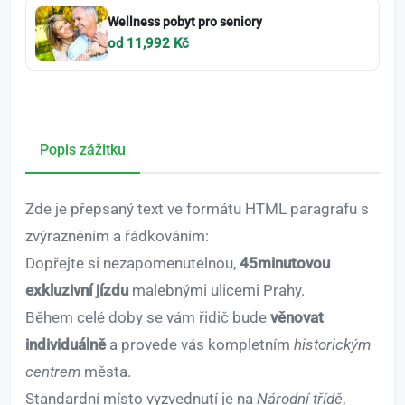
Wellness pobyt pro seniory
od 11,992 Kč
Popis zážitku
Zde je přepsaný text ve formátu HTML paragrafu s
zvýrazněním a řádkováním:
Dopřejte si nezapomenutelnou,
45minutovou
exkluzivní jízdu
malebnými ulicemi Prahy.
Během celé doby se vám řidič bude
věnovat
individuálně
a provede vás kompletním
historickým
centrem
města.
Standardní místo vyzvednutí je na
Národní třídě
,