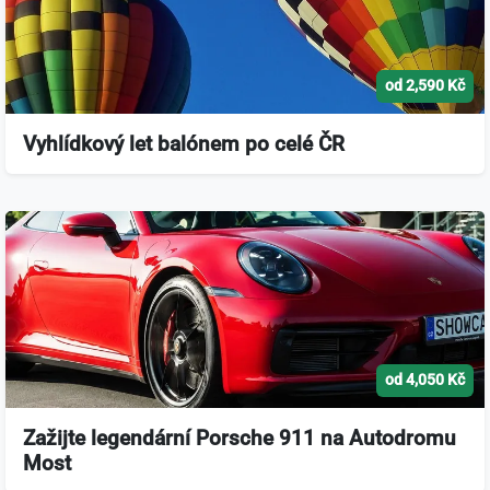
od 2,590 Kč
Vyhlídkový let balónem po celé ČR
od 4,050 Kč
Zažijte legendární Porsche 911 na Autodromu
Most