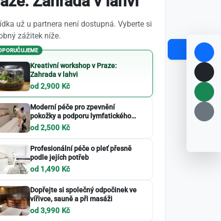
aze: Zahrada v lahvi
dka už u partnera není dostupná. Vyberte si
bný zážitek níže.
OPORUČUJEME
Kreativní workshop v Praze:
Zahrada v lahvi
od 2,900 Kč
Moderní péče pro zpevnění
pokožky a podporu lymfatického
systému
od 2,500 Kč
Profesionální péče o pleť přesně
podle jejích potřeb
od 1,490 Kč
Dopřejte si společný odpočinek ve
vířivce, sauně a při masáži
od 3,990 Kč