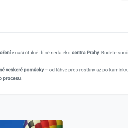
voření
v naší útulné dílně nedaleko
centra Prahy
. Budete sou
ené veškeré pomůcky
– od láhve přes rostliny až po kamínk
ho procesu
.