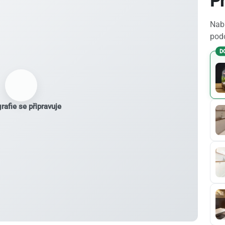
Pr
Nabí
podo
D
rafie se připravuje