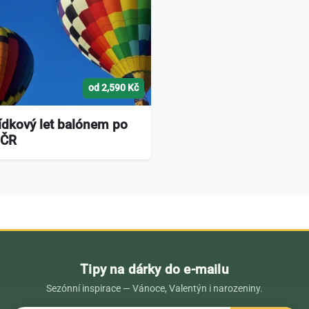
od 2,590 Kč
ídkový let balónem po
 ČR
Tipy na dárky do e-mailu
Sezónní inspirace — Vánoce, Valentýn i narozeniny.