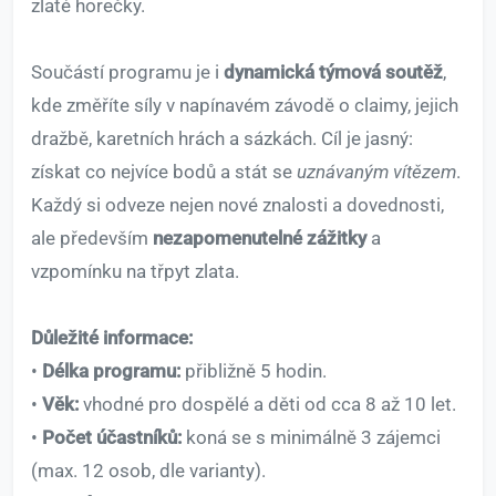
zlaté horečky.
Součástí programu je i
dynamická týmová soutěž
,
kde změříte síly v napínavém závodě o claimy, jejich
dražbě, karetních hrách a sázkách. Cíl je jasný:
získat co nejvíce bodů a stát se
uznávaným vítězem
.
Každý si odveze nejen nové znalosti a dovednosti,
ale především
nezapomenutelné zážitky
a
vzpomínku na třpyt zlata.
Důležité informace:
•
Délka programu:
přibližně 5 hodin.
•
Věk:
vhodné pro dospělé a děti od cca 8 až 10 let.
•
Počet účastníků:
koná se s minimálně 3 zájemci
(max. 12 osob, dle varianty).