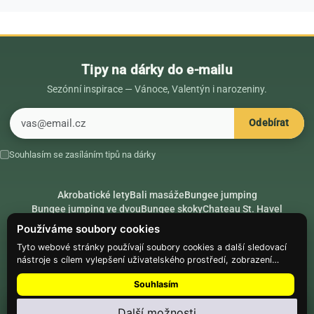
Tipy na dárky do e-mailu
Sezónní inspirace — Vánoce, Valentýn i narozeniny.
E-mail
Odebírat
Souhlasím se zasíláním tipů na dárky
Akrobatické lety
Bali masáže
Bungee jumping
Bungee jumping ve dvou
Bungee skoky
Chateau St. Havel
Dárek k 18. narozeninám
Dárek k 40. narozeninám
Nápady na dárky
Používáme soubory cookies
Rádce
Secret Santa
Složte se na dárek
Tyto webové stránky používají soubory cookies a další sledovací
nástroje s cílem vylepšení uživatelského prostředí, zobrazení
Hike.place
Climbing.place
PARTNEŘI
přizpůsobeného obsahu a reklam, analýzy návštěvnosti webových
Souhlasím
stránek a zjištění zdroje návštěvnosti.
© Web Development — Good Experience s.r.o.
Další možnosti
Nainstalujte
Najdi Dárek
: menu ⋮ → Nainstalovat aplikaci