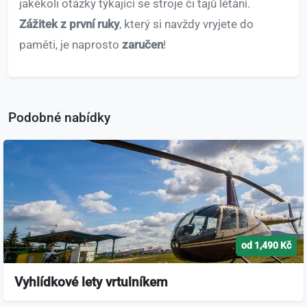
jakékoli otázky týkající se stroje či tajů létání.
Zážitek z první ruky
, který si navždy vryjete do
paměti, je naprosto
zaručen
!
Podobné nabídky
od 1,490 Kč
Vyhlídkové lety vrtulníkem