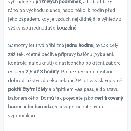
výhradně za
příznivých podmínek
, a to buď brzy
ráno po východu slunce, nebo několik hodin před
jeho západem, kdy je vzduch nejklidnější a výhledy z
výšky jsou jednoduše
kouzelné
.
Samotný let trvá přibližně
jednu hodinu
, avšak celý
zážitek, včetně pečlivé přípravy balónu (vybalení,
kontrola, nafouknutí) a následného pokřtění, zabere
celkem
2,5 až 3 hodiny
. Po bezpečném přistání
dobrodružství zdaleka nekončí! Pilot vás slavnostně
pokřtí čtyřmi živly
a přípitkem vás pasuje do stavu
balonářského. Domů tak pojedete jako
certifikovaný
baron nebo baronka
, s nezapomenutelnými
vzpomínkami.