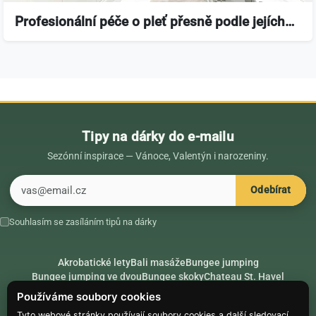
Profesionální péče o pleť přesně podle jejích…
Tipy na dárky do e-mailu
Sezónní inspirace — Vánoce, Valentýn i narozeniny.
E-mail
Odebírat
Souhlasím se zasíláním tipů na dárky
Akrobatické lety
Bali masáže
Bungee jumping
Bungee jumping ve dvou
Bungee skoky
Chateau St. Havel
Dárek k 18. narozeninám
Dárek k 40. narozeninám
Nápady na dárky
Používáme soubory cookies
Rádce
Secret Santa
Složte se na dárek
Tyto webové stránky používají soubory cookies a další sledovací