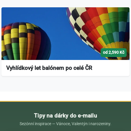
od 2,590 Kč
Vyhlídkový let balónem po celé ČR
Tipy na dárky do e-mailu
Sezónní inspirace — Vánoce, Valentýn i narozeniny.