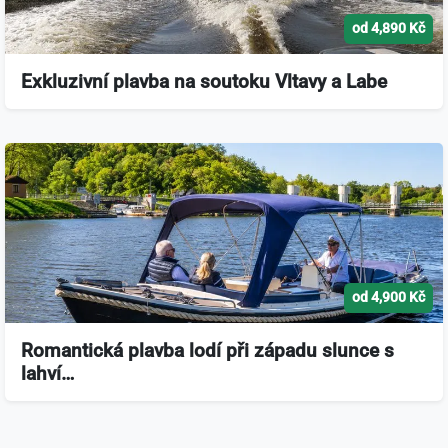
od 4,890 Kč
Exkluzivní plavba na soutoku Vltavy a Labe
od 4,900 Kč
Romantická plavba lodí při západu slunce s
lahví…