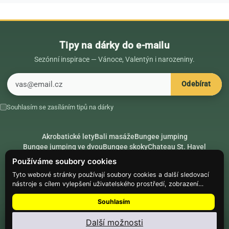
Tipy na dárky do e-mailu
Sezónní inspirace — Vánoce, Valentýn i narozeniny.
E-mail
Odebírat
Souhlasím se zasíláním tipů na dárky
Akrobatické lety
Bali masáže
Bungee jumping
Bungee jumping ve dvou
Bungee skoky
Chateau St. Havel
Dárek k 18. narozeninám
Dárek k 40. narozeninám
Nápady na dárky
Používáme soubory cookies
Rádce
Secret Santa
Složte se na dárek
Tyto webové stránky používají soubory cookies a další sledovací
nástroje s cílem vylepšení uživatelského prostředí, zobrazení
Hike.place
Climbing.place
PARTNEŘI
přizpůsobeného obsahu a reklam, analýzy návštěvnosti webových
Souhlasím
stránek a zjištění zdroje návštěvnosti.
© Web Development — Good Experience s.r.o.
Další možnosti
Nainstalujte
Najdi Dárek
: menu ⋮ → Nainstalovat aplikaci
Nastavení souborů cookie