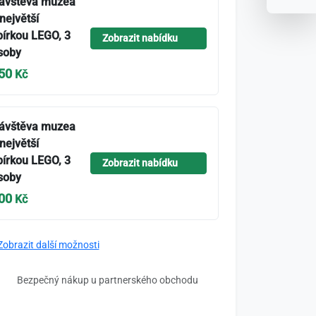
ávštěva muzea
 největší
bírkou LEGO, 3
Zobrazit nabídku
soby
50
Kč
ávštěva muzea
 největší
bírkou LEGO, 3
Zobrazit nabídku
soby
00
Kč
obrazit další možnosti
Bezpečný nákup u partnerského obchodu