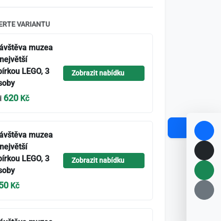
ERTE VARIANTU
ávštěva muzea
 největší
bírkou LEGO, 3
Zobrazit nabídku
soby
620
Kč
d
ávštěva muzea
 největší
bírkou LEGO, 3
Zobrazit nabídku
soby
50
Kč