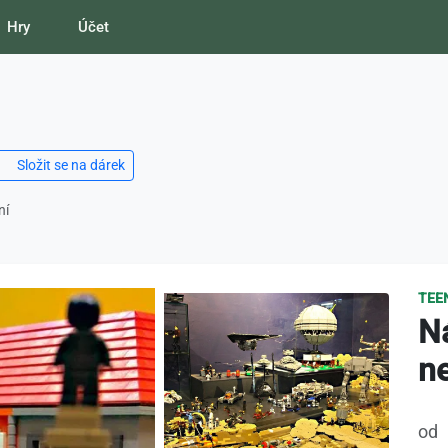
Hry
Účet
Složit se na dárek
ní
TEE
N
ne
od