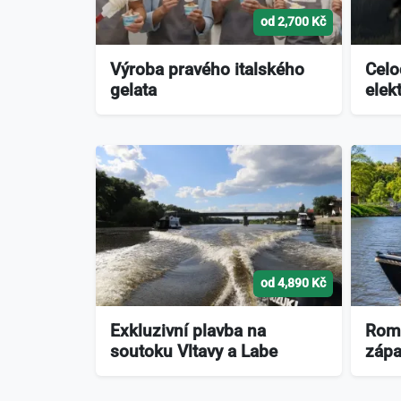
od 2,700 Kč
Výroba pravého italského
Celo
gelata
elek
od 4,890 Kč
Exkluzivní plavba na
Roma
soutoku Vltavy a Labe
zápa