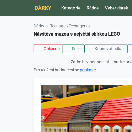
DÁRKY
Kategorie
Rádce
Vyber dárek
Dárky
Teenager/Teenagerka
Návštěva muzea s největší sbírkou LEGO
Oblíbené
Sdílet
Kopírovat odkaz
Zatím bez hodnocení — buďte prv
Pro uložení hodnocení se
přihlaste
.