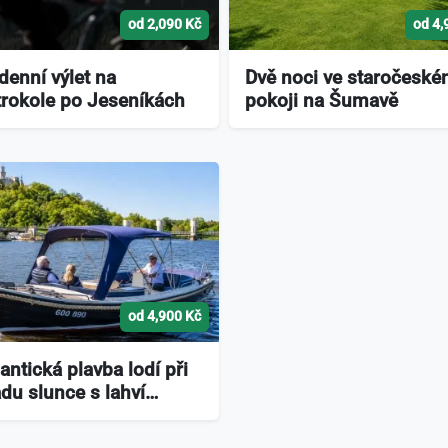
od 2,090 Kč
od 4,
denní výlet na
Dvě noci ve staročesk
trokole po Jeseníkách
pokoji na Šumavě
od 4,900 Kč
ntická plavba lodí při
du slunce s lahví…