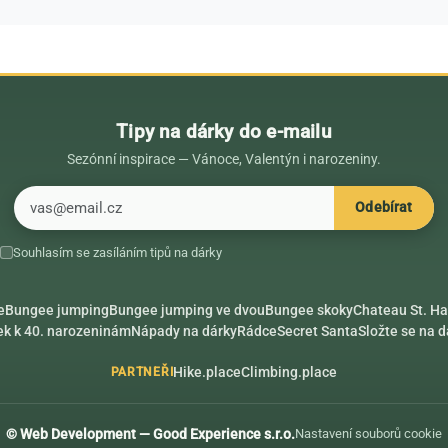
Tipy na dárky do e-mailu
Sezónní inspirace — Vánoce, Valentýn i narozeniny.
E-mail
Odebírat
Souhlasím se zasíláním tipů na dárky
e
Bungee jumping
Bungee jumping ve dvou
Bungee skoky
Chateau St. Ha
ek k 40. narozeninám
Nápady na dárky
Rádce
Secret Santa
Složte se na 
Hike.place
Climbing.place
PARTNEŘI
© Web Development — Good Experience s.r.o.
Nastavení souborů cookie