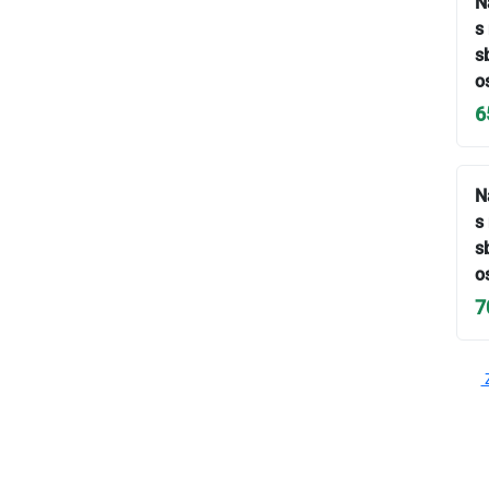
N
s
s
o
6
N
s
s
o
7
Z