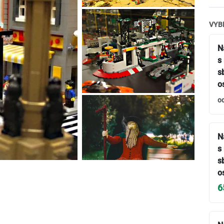
VYB
N
s
s
o
o
N
s
s
o
6