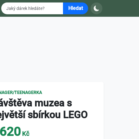
Hledat
NAGER/TEENAGERKA
ávštěva muzea s
jvětší sbírkou LEGO
620
Kč