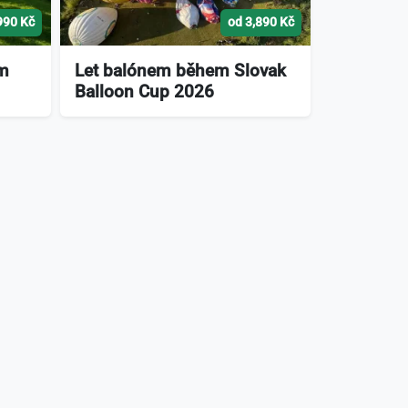
990 Kč
od 3,890 Kč
ém
Let balónem během Slovak
Balloon Cup 2026