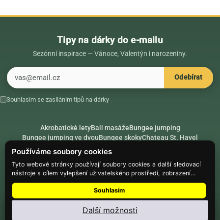
Tipy na dárky do e-mailu
Sezónní inspirace — Vánoce, Valentýn i narozeniny.
E-mail
Odebírat
Souhlasím se zasíláním tipů na dárky
Akrobatické lety
Bali masáže
Bungee jumping
Bungee jumping ve dvou
Bungee skoky
Chateau St. Havel
Dárek k 18. narozeninám
Dárek k 40. narozeninám
Nápady na dárky
Používáme soubory cookies
Rádce
Secret Santa
Složte se na dárek
Tyto webové stránky používají soubory cookies a další sledovací
nástroje s cílem vylepšení uživatelského prostředí, zobrazení
Hike.place
Climbing.place
PARTNEŘI
přizpůsobeného obsahu a reklam, analýzy návštěvnosti webových
Souhlasím
stránek a zjištění zdroje návštěvnosti.
© Web Development — Good Experience s.r.o.
Další možnosti
Nainstalujte
Najdi Dárek
: menu ⋮ → Nainstalovat aplikaci
Nastavení souborů cookie