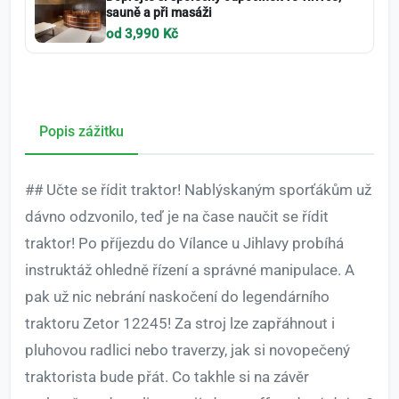
sauně a při masáži
od 3,990 Kč
Popis zážitku
## Učte se řídit traktor! Nablýskaným sporťákům už
dávno odzvonilo, teď je na čase naučit se řídit
traktor! Po příjezdu do Vílance u Jihlavy probíhá
instruktáž ohledně řízení a správné manipulace. A
pak už nic nebrání naskočení do legendárního
traktoru Zetor 12245! Za stroj lze zapřáhnout i
pluhovou radlici nebo traverzy, jak si novopečený
traktorista bude přát. Co takhle si na závěr