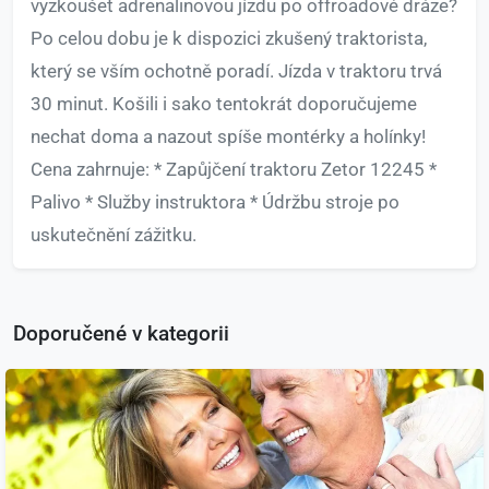
vyzkoušet adrenalinovou jízdu po offroadové dráze?
Po celou dobu je k dispozici zkušený traktorista,
který se vším ochotně poradí. Jízda v traktoru trvá
30 minut. Košili i sako tentokrát doporučujeme
nechat doma a nazout spíše montérky a holínky!
Cena zahrnuje: * Zapůjčení traktoru Zetor 12245 *
Palivo * Služby instruktora * Údržbu stroje po
uskutečnění zážitku.
Doporučené v kategorii