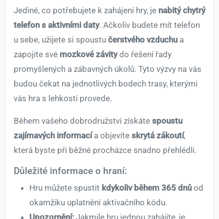
Jediné, co potřebujete k zahájení hry, je
nabitý chytrý
telefon s aktivními daty
. Ačkoliv budete mít telefon
u sebe, užijete si spoustu
čerstvého vzduchu
a
zapojíte své
mozkové závity
do řešení řady
promyšlených a zábavných úkolů. Tyto výzvy na vás
budou čekat na jednotlivých bodech trasy, kterými
vás hra s lehkostí provede.
Během vašeho dobrodružství získáte
spoustu
zajímavých informací
a objevíte
skrytá zákoutí
,
která byste při běžné procházce snadno přehlédli.
Důležité informace o hraní:
Hru můžete spustit
kdykoliv během 365 dnů
od
okamžiku uplatnění aktivačního kódu.
Upozornění:
Jakmile hru jednou zahájíte, je