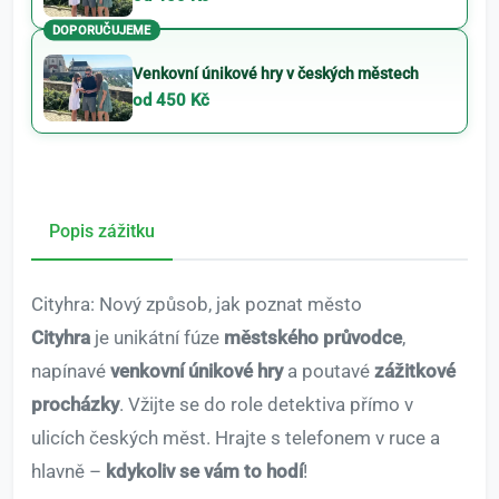
DOPORUČUJEME
Venkovní únikové hry v českých městech
od 450 Kč
Popis zážitku
Cityhra: Nový způsob, jak poznat město
Cityhra
je unikátní fúze
městského průvodce
,
napínavé
venkovní únikové hry
a poutavé
zážitkové
procházky
. Vžijte se do role detektiva přímo v
ulicích českých měst. Hrajte s telefonem v ruce a
hlavně –
kdykoliv se vám to hodí
!