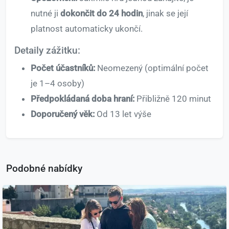
nutné ji
dokončit do 24 hodin
, jinak se její
platnost automaticky ukončí.
Detaily zážitku:
Počet účastníků:
Neomezený (optimální počet
je 1–4 osoby)
Předpokládaná doba hraní:
Přibližně 120 minut
Doporučený věk:
Od 13 let výše
Podobné nabídky