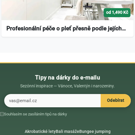
od 1,490 Kč
Profesionální péče o pleť přesně podle jejích…
Tipy na dárky do e-mailu
Sezónní inspirace — Vánoce, Valentýn i narozeniny.
E-mail
Odebírat
Souhlasím se zasíláním tipů na dárky
Akrobatické lety
Bali masáže
Bungee jumping