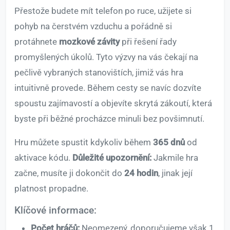
Přestože budete mít telefon po ruce, užijete si
pohyb na čerstvém vzduchu a pořádně si
protáhnete
mozkové závity
při řešení řady
promyšlených úkolů. Tyto výzvy na vás čekají na
pečlivě vybraných stanovištích, jimiž vás hra
intuitivně provede. Během cesty se navíc dozvíte
spoustu zajímavostí a objevíte skrytá zákoutí, která
byste při běžné procházce minuli bez povšimnutí.
Hru můžete spustit kdykoliv během
365 dnů
od
aktivace kódu.
Důležité upozornění:
Jakmile hra
začne, musíte ji dokončit do
24 hodin
, jinak její
platnost propadne.
Klíčové informace:
Počet hráčů:
Neomezený, doporučujeme však 1