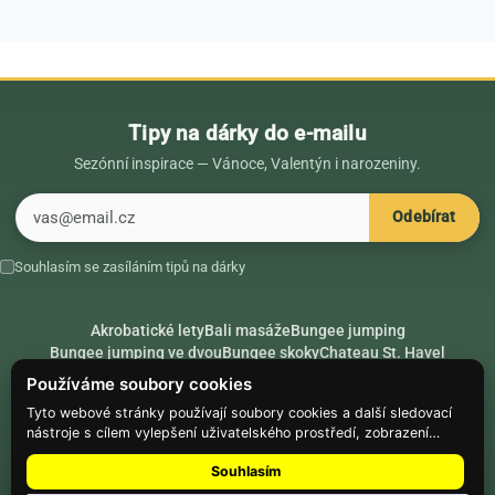
Tipy na dárky do e-mailu
Sezónní inspirace — Vánoce, Valentýn i narozeniny.
E-mail
Odebírat
Souhlasím se zasíláním tipů na dárky
Akrobatické lety
Bali masáže
Bungee jumping
Bungee jumping ve dvou
Bungee skoky
Chateau St. Havel
Dárek k 18. narozeninám
Dárek k 40. narozeninám
Nápady na dárky
Používáme soubory cookies
Rádce
Secret Santa
Složte se na dárek
Tyto webové stránky používají soubory cookies a další sledovací
nástroje s cílem vylepšení uživatelského prostředí, zobrazení
Hike.place
Climbing.place
PARTNEŘI
přizpůsobeného obsahu a reklam, analýzy návštěvnosti webových
Souhlasím
stránek a zjištění zdroje návštěvnosti.