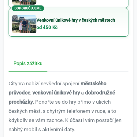
DOPORUČUJEME
Venkovní únikové hry v českých městech
od 450 Kč
Popis zážitku
Cityhra nabízí nevšední spojení
městského
průvodce
,
venkovní únikové hry
a
dobrodružné
procházky
. Ponořte se do hry přímo v ulicích
českých měst, s chytrým telefonem v ruce, a to
kdykoliv se vám zachce. K účasti vám postačí jen
nabitý mobil s aktivními daty.