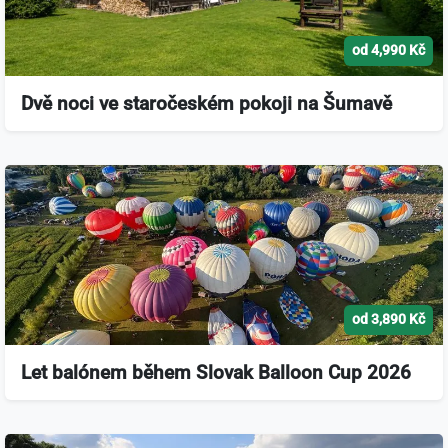
od 4,990 Kč
Dvě noci ve staročeském pokoji na Šumavě
od 3,890 Kč
Let balónem během Slovak Balloon Cup 2026