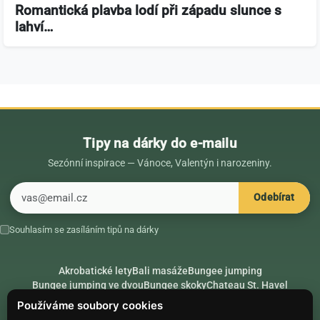
Romantická plavba lodí při západu slunce s
lahví…
Tipy na dárky do e-mailu
Sezónní inspirace — Vánoce, Valentýn i narozeniny.
E-mail
Odebírat
Souhlasím se zasíláním tipů na dárky
Akrobatické lety
Bali masáže
Bungee jumping
Bungee jumping ve dvou
Bungee skoky
Chateau St. Havel
Dárek k 18. narozeninám
Dárek k 40. narozeninám
Nápady na dárky
Používáme soubory cookies
Rádce
Secret Santa
Složte se na dárek