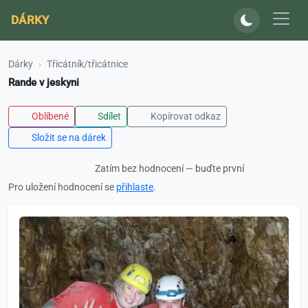
DÁRKY
Dárky
Třicátník/třicátnice
Rande v jeskyni
Oblíbené
Sdílet
Kopírovat odkaz
Složit se na dárek
Zatím bez hodnocení — buďte první
Pro uložení hodnocení se
přihlaste
.