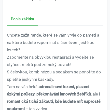
Popis zážitku
Chcete zažít rande, které se vám vryje do paměti a
na které budete vzpomínat s úsměvem ještě po
letech?
Zapomeňte na obvyklou restauraci a vydejte se
čtyřicet metrů pod zemský povrch!
S čelovkou, kombinézou a sedákem se ponoříte do
spletité jeskynní kaskády.
Tam na vás čeká
adrenalinové lezení, plazení
úzkými průlezy, překonávání lanových žebříků
, ale i
romantická tichá zákoutí, kde budete mít naprosté
soukromí
– jen vy dva.