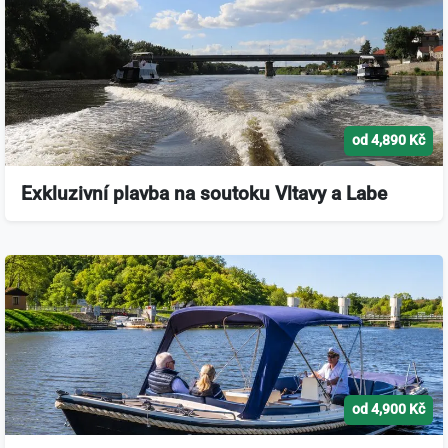
od 4,890 Kč
Exkluzivní plavba na soutoku Vltavy a Labe
od 4,900 Kč