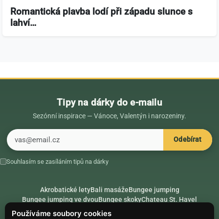
Romantická plavba lodí při západu slunce s
lahví…
Tipy na dárky do e-mailu
Sezónní inspirace — Vánoce, Valentýn i narozeniny.
E-mail
Odebírat
Souhlasím se zasíláním tipů na dárky
Akrobatické lety
Bali masáže
Bungee jumping
Bungee jumping ve dvou
Bungee skoky
Chateau St. Havel
Dárek k 18. narozeninám
Dárek k 40. narozeninám
Nápady na dárky
Používáme soubory cookies
Rádce
Secret Santa
Složte se na dárek