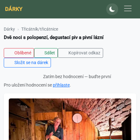
DÁRKY
Dárky
Třicátník/třicátnice
Dvě noci s polopenzí, degustací piv a pivní lázní
Oblíbené
Sdílet
Kopírovat odkaz
Složit se na dárek
Zatím bez hodnocení — buďte první
Pro uložení hodnocení se
přihlaste
.