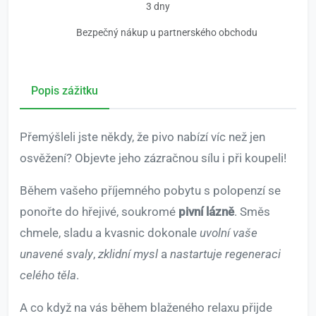
3 dny
Bezpečný nákup u partnerského obchodu
Popis zážitku
Přemýšleli jste někdy, že pivo nabízí víc než jen
osvěžení? Objevte jeho zázračnou sílu i při koupeli!
Během vašeho příjemného pobytu s polopenzí se
ponořte do hřejivé, soukromé
pivní lázně
. Směs
chmele, sladu a kvasnic dokonale
uvolní vaše
unavené svaly
,
zklidní mysl
a
nastartuje regeneraci
celého těla
.
A co když na vás během blaženého relaxu přijde