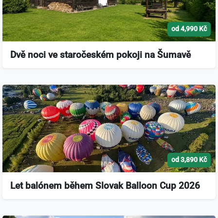
od 4,990 Kč
Dvě noci ve staročeském pokoji na Šumavě
od 3,890 Kč
Let balónem během Slovak Balloon Cup 2026