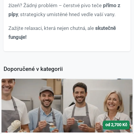
žízeň? Žádný problém – čerstvé pivo teče
přímo z
pípy
, strategicky umístěné hned vedle vaší vany.
Zažijte relaxaci, která nejen chutná, ale
skutečně
funguje!
Doporučené v kategorii
od 2,700 Kč