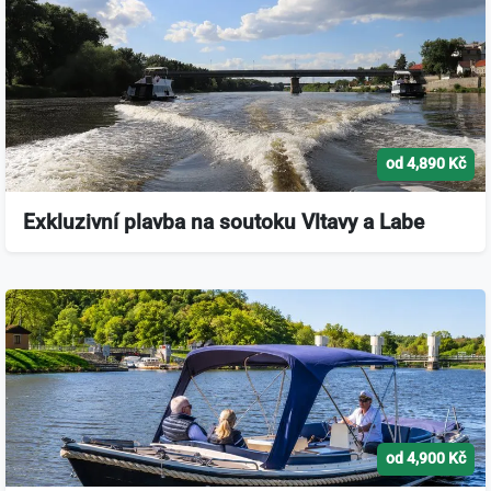
od 4,890 Kč
Exkluzivní plavba na soutoku Vltavy a Labe
od 4,900 Kč