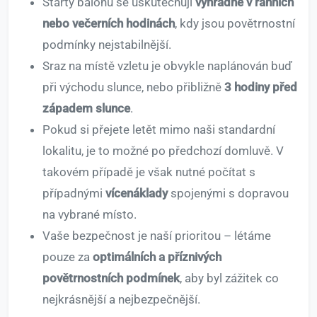
Starty balónů se uskutečňují
výhradně v ranních
nebo večerních hodinách
, kdy jsou povětrnostní
podmínky nejstabilnější.
Sraz na místě vzletu je obvykle naplánován buď
při východu slunce, nebo přibližně
3 hodiny před
západem slunce
.
Pokud si přejete letět mimo naši standardní
lokalitu, je to možné po předchozí domluvě. V
takovém případě je však nutné počítat s
případnými
vícenáklady
spojenými s dopravou
na vybrané místo.
Vaše bezpečnost je naší prioritou – létáme
pouze za
optimálních a příznivých
povětrnostních podmínek
, aby byl zážitek co
nejkrásnější a nejbezpečnější.