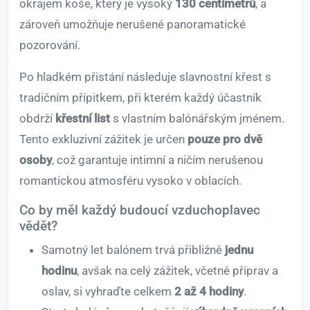
okrajem koše, který je vysoký
130 centimetrů
, a
zároveň umožňuje nerušené panoramatické
pozorování.
Po hladkém přistání následuje slavnostní křest s
tradičním přípitkem, při kterém každý účastník
obdrží
křestní list
s vlastním balónářským jménem.
Tento exkluzivní zážitek je určen
pouze pro dvě
osoby
, což garantuje intimní a ničím nerušenou
romantickou atmosféru vysoko v oblacích.
Co by měl každý budoucí vzduchoplavec
vědět?
Samotný let balónem trvá přibližně
jednu
hodinu
, avšak na celý zážitek, včetně příprav a
oslav, si vyhraďte celkem
2 až 4 hodiny
.