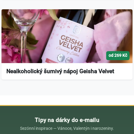
od 269 Kč
Nealkoholický šumivý nápoj Geisha Velvet
Tipy na dárky do e-mailu
Sezónní inspirace — Vánoce, Valentýn i narozeniny.