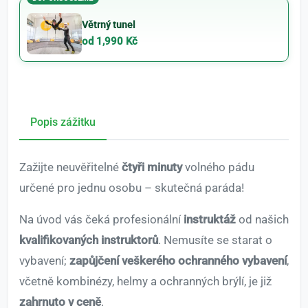
Větrný tunel
od 1,990 Kč
Popis zážitku
Zažijte neuvěřitelné
čtyři minuty
volného pádu
určené pro jednu osobu – skutečná paráda!
Na úvod vás čeká profesionální
instruktáž
od našich
kvalifikovaných instruktorů
. Nemusíte se starat o
vybavení;
zapůjčení veškerého ochranného vybavení
,
včetně kombinézy, helmy a ochranných brýlí, je již
zahrnuto v ceně
.