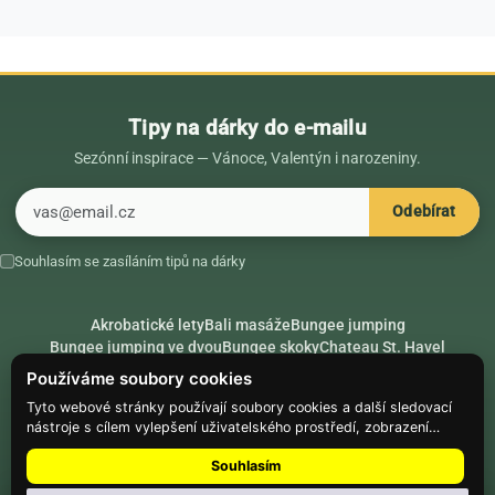
Tipy na dárky do e-mailu
Sezónní inspirace — Vánoce, Valentýn i narozeniny.
E-mail
Odebírat
Souhlasím se zasíláním tipů na dárky
Akrobatické lety
Bali masáže
Bungee jumping
Bungee jumping ve dvou
Bungee skoky
Chateau St. Havel
Dárek k 18. narozeninám
Dárek k 40. narozeninám
Nápady na dárky
Používáme soubory cookies
Rádce
Secret Santa
Složte se na dárek
Tyto webové stránky používají soubory cookies a další sledovací
nástroje s cílem vylepšení uživatelského prostředí, zobrazení
Hike.place
Climbing.place
PARTNEŘI
přizpůsobeného obsahu a reklam, analýzy návštěvnosti webových
Souhlasím
stránek a zjištění zdroje návštěvnosti.