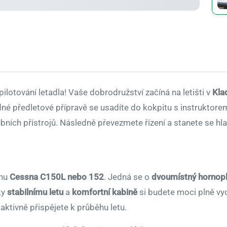
ilotování letadla! Vaše dobrodružství začíná na letišti v
Kla
dné předletové přípravě se usadíte do kokpitu s instruktore
ubních přístrojů. Následně převezmete řízení a stanete se hl
unu
Cessna C150L nebo 152
. Jedná se o
dvoumístný hornop
ky
stabilnímu letu
a
komfortní kabině
si budete moci plně vy
ktivně přispějete k průběhu letu.