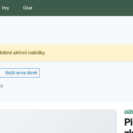
Hry
Účet
dobné aktivní nabídky.
Složit se na dárek
ní
ZÁŽ
Pi