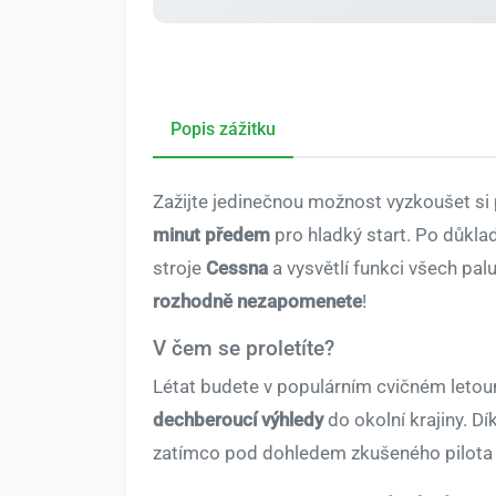
Popis zážitku
Zažijte jedinečnou možnost vyzkoušet si p
minut předem
pro hladký start. Po důkla
stroje
Cessna
a vysvětlí funkci všech pal
rozhodně nezapomenete
!
V čem se proletíte?
Létat budete v populárním cvičném leto
dechberoucí výhledy
do okolní krajiny. Dí
zatímco pod dohledem zkušeného pilota a