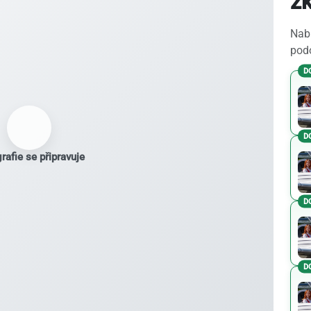
z
Nabí
podo
D
D
rafie se připravuje
D
D