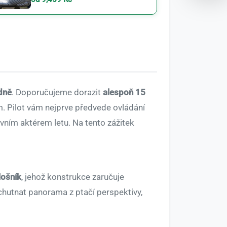
dně
. Doporučujeme dorazit
alespoň 15
m. Pilot vám nejprve předvede ovládání
avním aktérem letu. Na tento zážitek
lošník
, jehož konstrukce zaručuje
chutnat panorama z ptačí perspektivy,