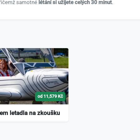
přičemž samotné
létání si užijete celých 30 minut
.
od 11,579 Kč
tem letadla na zkoušku