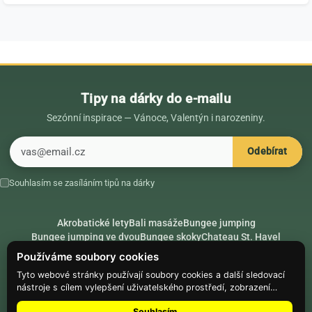
Tipy na dárky do e-mailu
Sezónní inspirace — Vánoce, Valentýn i narozeniny.
E-mail
Odebírat
Souhlasím se zasíláním tipů na dárky
Akrobatické lety
Bali masáže
Bungee jumping
Bungee jumping ve dvou
Bungee skoky
Chateau St. Havel
Dárek k 18. narozeninám
Dárek k 40. narozeninám
Nápady na dárky
Používáme soubory cookies
Rádce
Secret Santa
Složte se na dárek
Tyto webové stránky používají soubory cookies a další sledovací
nástroje s cílem vylepšení uživatelského prostředí, zobrazení
Hike.place
Climbing.place
PARTNEŘI
přizpůsobeného obsahu a reklam, analýzy návštěvnosti webových
Souhlasím