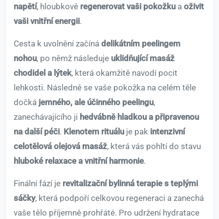
napětí
, hloubkově
regenerovat vaši pokožku
a
oživit
vaši vnitřní energii
.
Cesta k uvolnění začíná
delikátním peelingem
nohou
, po němž následuje
uklidňující masáž
chodidel a lýtek
, která okamžitě navodí pocit
lehkosti. Následně se vaše pokožka na celém těle
dočká
jemného, ale účinného peelingu
,
zanechávajícího ji
hedvábně hladkou a připravenou
na další péči
.
Klenotem rituálu
je pak
intenzivní
celotělová olejová masáž
, která vás pohltí do stavu
hluboké relaxace a vnitřní harmonie
.
Finální fází je
revitalizační bylinná terapie s teplými
sáčky
, která podpoří celkovou regeneraci a zanechá
vaše tělo příjemně prohřáté. Pro udržení hydratace