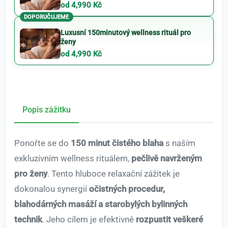
od 4,990 Kč
DOPORUČUJEME
Luxusní 150minutový wellness rituál pro
ženy
od 4,990 Kč
Popis zážitku
Ponořte se do
150 minut čistého blaha
s naším
exkluzivním wellness rituálem,
pečlivě navrženým
pro ženy
. Tento hluboce relaxační zážitek je
dokonalou synergií
očistných procedur,
blahodárných masáží a starobylých bylinných
technik
. Jeho cílem je efektivně
rozpustit veškeré