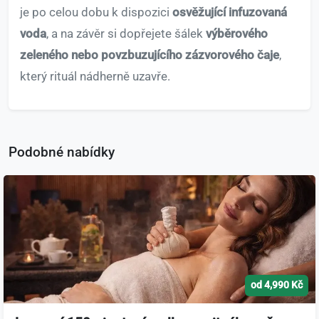
je po celou dobu k dispozici
osvěžující infuzovaná
voda
, a na závěr si dopřejete šálek
výběrového
zeleného nebo povzbuzujícího zázvorového čaje
,
který rituál nádherně uzavře.
Podobné nabídky
od 4,990 Kč