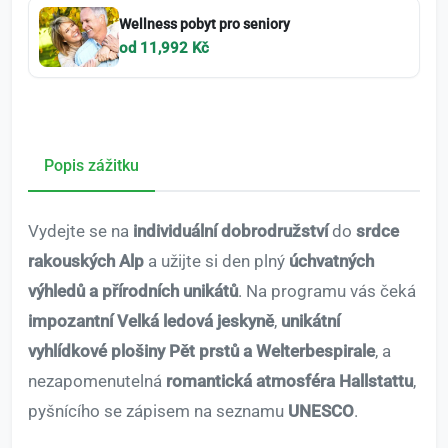
Wellness pobyt pro seniory
od 11,992 Kč
Popis zážitku
Vydejte se na
individuální dobrodružství
do
srdce
rakouských Alp
a užijte si den plný
úchvatných
výhledů a přírodních unikátů
. Na programu vás čeká
impozantní Velká ledová jeskyně
,
unikátní
vyhlídkové plošiny Pět prstů a Welterbespirale
, a
nezapomenutelná
romantická atmosféra Hallstattu
,
pyšnícího se zápisem na seznamu
UNESCO
.