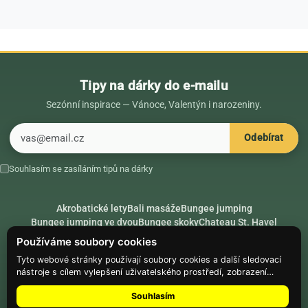
Tipy na dárky do e-mailu
Sezónní inspirace — Vánoce, Valentýn i narozeniny.
E-mail
Odebírat
Souhlasím se zasíláním tipů na dárky
Akrobatické lety
Bali masáže
Bungee jumping
Bungee jumping ve dvou
Bungee skoky
Chateau St. Havel
Dárek k 18. narozeninám
Dárek k 40. narozeninám
Nápady na dárky
Používáme soubory cookies
Rádce
Secret Santa
Složte se na dárek
Tyto webové stránky používají soubory cookies a další sledovací
nástroje s cílem vylepšení uživatelského prostředí, zobrazení
Hike.place
Climbing.place
PARTNEŘI
přizpůsobeného obsahu a reklam, analýzy návštěvnosti webových
Souhlasím
stránek a zjištění zdroje návštěvnosti.